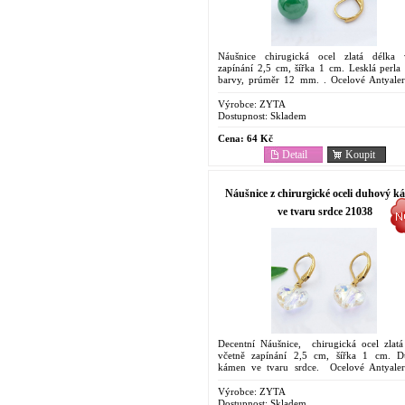
Náušnice chirugická ocel zlatá délka 
zapínání 2,5 cm, šířka 1 cm. Lesklá perla 
barvy, prúměr 12 mm. . Ocelové Antyale
Náušnice. Cenově dostupný šperk . Ob
pro...
Výrobce:
ZYTA
Dostupnost:
Skladem
Cena:
64 Kč
Detail
Koupit
Náušnice z chirurgické oceli duhový k
ve tvaru srdce 21038
Decentní Náušnice, chirugická ocel zlatá
včetně zapínání 2,5 cm, šířka 1 cm. 
kámen ve tvaru srdce. Ocelové Antyale
Náušnice. Cenově dostupný šperk . Ob
pro...
Výrobce:
ZYTA
Dostupnost:
Skladem