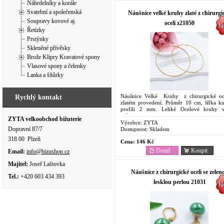
Náhrdelníky a korále
Svatební a společenská
Náušnice velké kruhy zlaté z chirurgi
Soupravy kovové aj.
oceli z21050
Řetízky
Prstýnky
Skleněné přívěsky
Brože Klipry Kravatové spony
Vlasové spony a čelenky
Lanka a šňůrky
Náušnice Velké Kruhy z chirurgické oc
Rychlý kontakt
zlatém provedení. Průměr 10 cm, šířka ku
profili 2 mm. Lehké Ocelové kruhy v
průměru.
ZYTA velkoobchod bižuterie
Výrobce:
ZYTA
Dopravní 87/7
Dostupnost:
Skladem
318 00 Plzeň
Cena:
146 Kč
Detail
Koupit
Email:
info@bizushop.cz
Majitel:
Josef Laštovka
Náušnice z chirurgické oceli se zelen
Tel.:
+420 603 434 393
lesklou perlou 21031