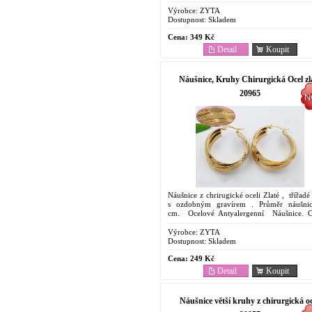
Náušnice. Cenově dostupný šperk . Oblíbe
svoje...
Výrobce:
ZYTA
Dostupnost:
Skladem
Cena:
349 Kč
Detail
Koupit
Náušnice, Kruhy Chirurgická Ocel zl
20965
Náušnice z chrirugické oceli Zlaté , třířad
s ozdobným gravírem . Průměr náušni
cm. Ocelové Antyalergenní Náušnice. 
dostupný šperk . Odolnost proti korozi....
Výrobce:
ZYTA
Dostupnost:
Skladem
Cena:
249 Kč
Detail
Koupit
Náušnice větší kruhy z chirurgická oc