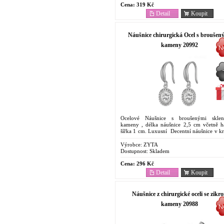
Cena:
319 Kč
Detail
Koupit
Náušnice chirurgická Ocel s broušen
kameny 20992
Ocelové Náušnice s broušenými sklen
kameny , délka náušnice 2,5 cm včetně h
šířka 1 cm. Luxusní Decentní náušnice v k
provedení. Ocelové Antyalergenní Náu
Cenově...
Výrobce:
ZYTA
Dostupnost:
Skladem
Cena:
296 Kč
Detail
Koupit
Náušnice z chirurgické oceli se zikr
kameny 20988