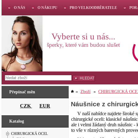
O NÁS
O NÁKUPU
PRO VELKOODBĚRATELE
POR
Vyberte si u nás...
šperky, které vám budou slušet
HLEDAT
Zboží
CHIRURGICKÁ OCE
Přepínač měn
Náušnice z chirurgick
CZK
EUR
V naší nabídce najdete široké s
chirurgické oceli: klasické náušnic
Katalog
ale i velmi žádaný druh náušnic - k
to vše v různých barevných prove
CHIRURGICKÁ OCEL