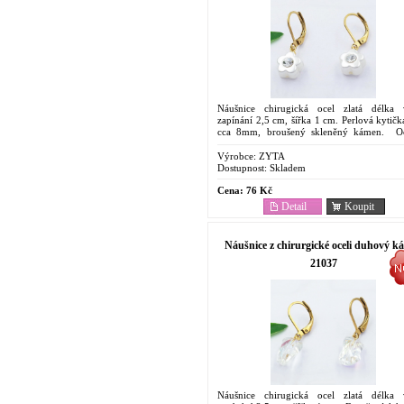
Náušnice chirugická ocel zlatá délka 
zapínání 2,5 cm, šířka 1 cm. Perlová kytičk
cca 8mm, broušený skleněný kámen. O
Antyalergenní Náušnice. Cenově dostupný
....
Výrobce:
ZYTA
Dostupnost:
Skladem
Cena:
76 Kč
Detail
Koupit
Náušnice z chirurgické oceli duhový k
21037
Náušnice chirugická ocel zlatá délka 