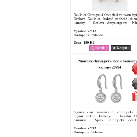
Náušnice Chirugická Ocel zlatá ve tvaru čtyř
Ocelové Náušnice bohatě zdobené skle
kameny. Ocelové Antyalergenní Náuš
Cenově dostupný šperk . Oblíbený pro svoje.
Výrobce:
ZYTA
Dostupnost:
Skladem
Cena:
199 Kč
Detail
Koupit
Náušnice chirurgická Ocel s broušen
kameny 20994
Stylové visací náušnice z chirurgické o
bílými zirkon kameny . Decentní Oc
náušnice . Šperk Chirurgická ocel.C
dostupný. Oblíbený pro svoje vlastnosti. O
proti korozi....
Výrobce:
ZYTA
Dostupnost:
Skladem