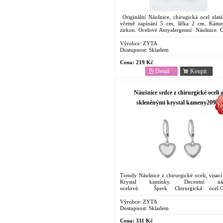
Originální Náušnice, chirugická ocel zlatá
včetně zapínání 5 cm, šířka 2 cm. Káme
zirkon. Ocelové Antyalergenní Náušnice. 
dostupný šperk . Oblíbený pro svoje...
Výrobce:
ZYTA
Dostupnost:
Skladem
Cena:
219 Kč
Detail
Koupit
Náušnice srdce z chirurgické oceli 
skleněnými krystal kameny20970
Trendy Náušnice z chirurgické oceli, visací
Krystal kamínky. Decentní náu
ocelové. Šperk Chirurgická ocel.C
dostupný. Oblíbený pro svoje vlastnosti. O
proti korozi....
Výrobce:
ZYTA
Dostupnost:
Skladem
Cena:
311 Kč