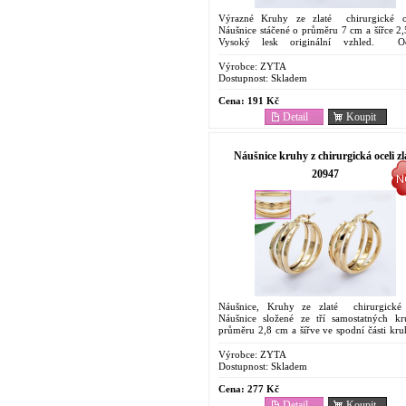
Výrazné Kruhy ze zlaté chirurgické o
Náušnice stáčené o průměru 7 cm a šířce 2
Vysoký lesk originální vzhled. Oc
Antyalergenní Náušnice. Cenově dostupný
....
Výrobce:
ZYTA
Dostupnost:
Skladem
Cena:
191 Kč
Detail
Koupit
Náušnice kruhy z chirurgická oceli zl
20947
Náušnice, Kruhy ze zlaté chirurgické 
Náušnice složené ze tří samostatných k
průměru 2,8 cm a šířve ve spodní části kru
cm. originální provedení . Ocelové...
Výrobce:
ZYTA
Dostupnost:
Skladem
Cena:
277 Kč
Detail
Koupit