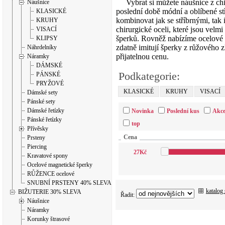
Vybrat si můžete náušnice z chirur
Náušnice
poslední době módní a oblíbené st
KLASICKÉ
kombinovat jak se stříbrnými, tak 
KRUHY
chirurgické oceli, které jsou vel
VISACÍ
šperků. Rovněž nabízíme ocelové 
KLIPSY
zdatně imitují šperky z růžového z
Náhrdelníky
přijatelnou cenu.
Náramky
DÁMSKÉ
Podkategorie:
PÁNSKÉ
PRYŽOVÉ
KLASICKÉ
KRUHY
VISACÍ
Dámské sety
Pánské sety
Dámské řetízky
Novinka
Poslední kus
Akc
Pánské řetízky
top
Přívěsky
Cena
Prsteny
Piercing
27
Kč
Kravatové spony
Ocelové magnetické šperky
RŮŽENCE ocelové
SNUBNÍ PRSTENY 40% SLEVA
katalog
BIŽUTERIE 30% SLEVA
Řadit:
Náušnice
Náramky
Korunky štrasové