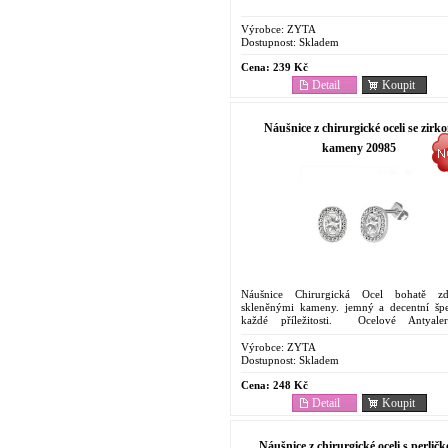
Výrobce:
ZYTA
Dostupnost:
Skladem
Cena:
239 Kč
Detail
Koupit
Náušnice z chirurgické oceli se zirk
kameny 20985
Náušnice Chirurgická Ocel bohatě zd
skleněnými kameny. jemný a decentní šp
každé příležitosti. Ocelové Antyale
Náušnice. Cenově dostupný šperk . Odolnost
korozi....
Výrobce:
ZYTA
Dostupnost:
Skladem
Cena:
248 Kč
Detail
Koupit
Náušnice z chirurgické oceli s perlič