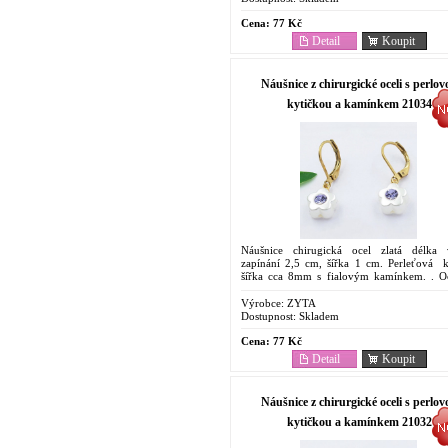
Cena:
77 Kč
Detail
Koupit
Náušnice z chirurgické oceli s perlov
kytičkou a kamínkem 21034
Náušnice chirugická ocel zlatá délka 
zapínání 2,5 cm, šířka 1 cm. Perleťová k
šířka cca 8mm s fialovým kamínkem. . O
Antyalergenní Náušnice. Cenově dos
šperk...
Výrobce:
ZYTA
Dostupnost:
Skladem
Cena:
77 Kč
Detail
Koupit
Náušnice z chirurgické oceli s perlov
kytičkou a kamínkem 21032