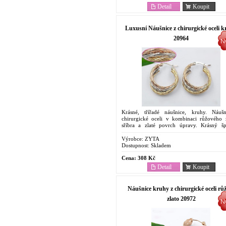
Detail
Koupit
Luxusní Náušnice z chirurgické oceli 
20964
Krásné, třířadé náušnice, kruhy. Náuš
chirurgické oceli v kombinaci růžového z
sříbra a zlaté povrch úpravy. Krásný 
Ocelové Antyalergenní Náušnice. C
dostupný...
Výrobce:
ZYTA
Dostupnost:
Skladem
Cena:
308 Kč
Detail
Koupit
Náušnice kruhy z chirurgické oceli rů
zlato 20972