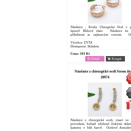
Náušnice , Kruhy Chirugická Ocel v 
úpravě Růžové zlato. Náušnice ke 
příležitosti se zajímavým vzorem. O
Antyalergenní Náušnice. Cenově dostupný š
Oblíbený...
Výrobce:
ZYTA
Dostupnost:
Skladem
Cena:
343 Kč
Detail
Koupit
Náušnice z chirurgické oceli Strom ži
20974
Náušnice z chirurgické oceli, visací ve 
provedení, bohatě zdobené českými skle
kameny v bílé barvě. Ocelové Antyale