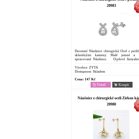
20983
Decentní Náušnice chirugická Ocel s perli
skleněnými kameny. Malé jemné a k
zpracované Náušnice. Ocelové Antyale
Náušnice. Cenově dostupný Šperk . Odolnost
korozi....
Výrobce:
ZYTA
Dostupnost:
Skladem
Cena:
147 Kč
Detail
Koupit
Náušnice z chirurgické oceli Zirkon k
20980