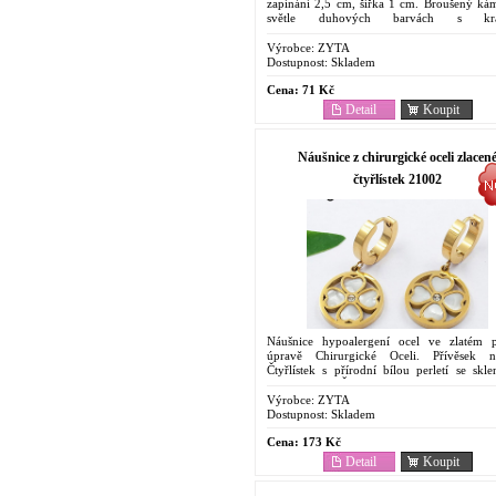
zapínání 2,5 cm, šířka 1 cm. Broušený ká
světle duhových barvách s kr
leskem. Ocelové Antyalergenní Náušnice. 
dostupný šperk...
Výrobce:
ZYTA
Dostupnost:
Skladem
Cena:
71 Kč
Detail
Koupit
Náušnice z chirurgické oceli zlacen
čtyřlístek 21002
Náušnice hypoalergení ocel ve zlatém 
úpravě Chirurgické Oceli. Přívěsek n
Čtyřlístek s přírodní bílou perletí se skl
kamínkem. Šperk Chirurgická ocel.C
dostupný. Oblíbený pro...
Výrobce:
ZYTA
Dostupnost:
Skladem
Cena:
173 Kč
Detail
Koupit