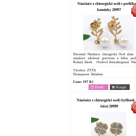
Náušnice z chirurgické oceli s perličk
kamínky 20997
Decentní Náušnice chirugická Ocel zlatá.
náušnice zdobené gravírem a bílou perl
Krásný dárek . Ocelové Antyalergenní Náu
Cenově dostupný šperk . Odolnost proti koroz
Výrobce:
ZYTA
Dostupnost:
Skladem
Cena:
197 Kč
Detail
Koupit
Náušnice z chirurgické oceli čtyřlístek
štěstí 20999