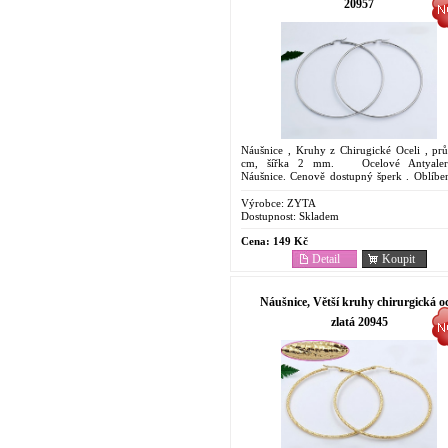
20957
Náušnice , Kruhy z Chirugické Oceli , pr
cm, šířka 2 mm. Ocelové Antyaler
Náušnice. Cenově dostupný šperk . Oblíbe
svoje vlastnosti. Odolnost proti korozi. Barev
Výrobce:
ZYTA
Dostupnost:
Skladem
Cena:
149 Kč
Detail
Koupit
Náušnice, Větší kruhy chirurgická oc
zlatá 20945