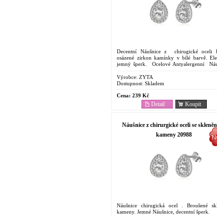
Decentní Náušnice z chirugické oceli 
osázené zirkon kamínky v bílé barvě. Ele
jemný šperk. Ocelové Antyalergenní Náu
Cenově dostupný šperk . Odolnost proti...
Výrobce:
ZYTA
Dostupnost:
Skladem
Cena:
239 Kč
Detail
Koupit
Náušnice z chirurgické oceli se skleně
kameny 20988
Náušnice chirugická ocel . Broušené sk
kameny. Jemné Náušnice, decentní šperk.