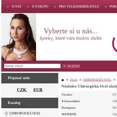
O NÁS
O NÁKUPU
PRO VELKOODBĚRATELE
POR
Vyberte si u nás...
šperky, které vám budou slušet
HLEDAT
Přepínač měn
Zboží
CHIRURGICKÁ OCEL
Náušnice Chirurgická Ocel zlat
CZK
EUR
Výrobce
ZY
Kód produktu
20
Katalog
Dostupnost
Sk
CHIRURGICKÁ OCEL
MATERIÁL
Chi