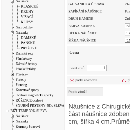
Náušnice
GALVANICKÁ ÚPRAVA
Zla
KLASICKÉ
KRUHY
ZAPÍNÁNÍ NÁUŠNICE
Puz
VISACÍ
DRUH KAMENE
Zir
KLIPSY
BARVA KAMENE
Náhrdelníky
Náramky
DÉLKA NÁUŠNICE
DÁMSKÉ
ŠÍŘKA NÁUŠNICE
PÁNSKÉ
PRYŽOVÉ
Cena
Dámské sety
Pánské sety
Dámské řetízky
Počet kusů
Pánské řetízky
Přívěsky
Prsteny
poslat známému
p
Piercing
Kravatové spony
Popis zboží
Ocelové magnetické šperky
RŮŽENCE ocelové
Náušnice z Chirugické
SNUBNÍ PRSTENY 40% SLEVA
BIŽUTERIE 30% SLEVA
část náušnice zdobená
Náušnice
cm, šířka 4 cm.Průmě
Náramky
Korunky štrasové