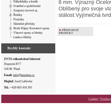
8 mm. Výrazný Ocelov
Náhrdelníky a korále
Svatební a společenská
Oblíbený pro svoje vl
Soupravy kovové aj.
stálost.Vyjímečná tvr
Řetízky
Prstýnky
Skleněné přívěsky
Brože Klipry Kravatové spony
PŘEDCHOZÍ
Vlasové spony a čelenky
PRODUKT
Lanka a šňůrky
Rychlý kontakt
ZYTA velkoobchod bižuterie
Dopravní 87/7
318 00 Plzeň
Email:
info@bizushop.cz
Majitel:
Josef Laštovka
Tel.:
+420 603 434 393
Cookies
|
Tvorba e