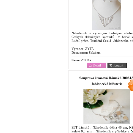
Náhrdelník s výrazným bohatým zdobe
Českých skleněných kamínků v barvě kr
Ruční práce. Tradiční Česká Jablonecká biž
v Top kvalitní bižuterie. Nadčasový š
kvalitní...
Výrobce:
ZYTA
Dostupnost:
Skladem
Cena:
239 Kč
Detail
Koupit
Souprava štrasová Dámská 30061
Jablonecká bižuterie
SET dámský , Náhrdelník délka 46 cm, Ná
kulaté 0,8 mm . Náhrdelník s přívěsky z č