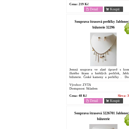
Cena:
219 Kč
Detail
Koupit
Souprava štrasová perličky Jablone
bižuterie 32296
Jemná souprava ve zlaté úpravě s kom
žlutého štrasu a hnědých perliček, Jabl
bižuterie. České kameny a perličky . Do
cena, levný dárek. V případě, že Vaše obje
překročí...
Výrobce:
ZYTA
Dostupnost:
Skladem
Cena:
48 Kč
Sleva:
3
Detail
Koupit
Souprava štrasová 3226701 Jablone
bižuterie