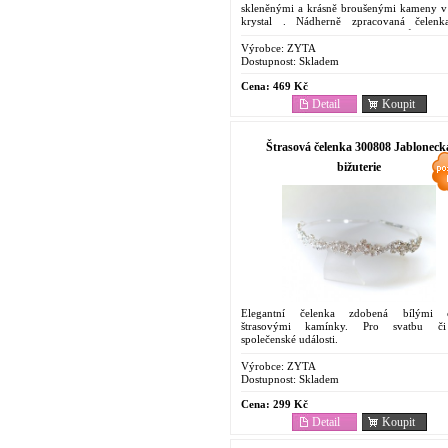
skleněnými a krásně broušenými kameny v
krystal . Nádherně zpracovaná čelen
slavnostní příležitosti. Vnitřní průměr 
korunka je...
Výrobce:
ZYTA
Dostupnost:
Skladem
Cena:
469 Kč
Detail
Koupit
Štrasová čelenka 300808 Jabloneck
bižuterie
Elegantní čelenka zdobená bílými cr
štrasovými kamínky. Pro svatbu či
společenské události.
Výrobce:
ZYTA
Dostupnost:
Skladem
Cena:
299 Kč
Detail
Koupit