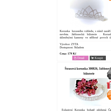
Korunka luxusního vzhledu, s nímž zazáří
nevěsta. Jablonecká bižuterie . Koru
skleněnými kameny ve stříbrné povrch ú
Koruka se upevňuje pomocí pevně spo
hřebenu k Diadému a...
Výrobce:
ZYTA
Dostupnost:
Skladem
Cena:
179 Kč
Detail
Koupit
Štrasová korunka 300826, Jablonec
bižuterie
Exlusivní Korunka bohatě zdobená Če