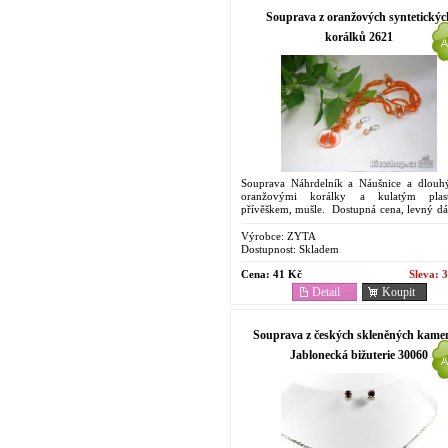
Souprava z oranžových syntetickýc
korálků 2621
Souprava Náhrdelník a Náušnice a dlou
oranžovými korálky a kulatým plas
přívěškem, mušle. Dostupná cena, levný dá
případě, že Vaše objednávka překročí 
bez...
Výrobce:
ZYTA
Dostupnost:
Skladem
Cena:
41 Kč
Sleva:
3
Detail
Koupit
Souprava z českých skleněných kame
Jablonecká bižuterie 30060