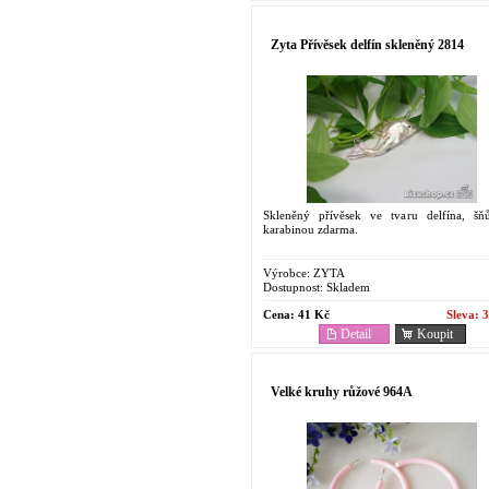
Zyta Přívěsek delfín skleněný 2814
Skleněný přívěsek ve tvaru delfína, šň
karabinou zdarma.
Výrobce:
ZYTA
Dostupnost:
Skladem
Cena:
41 Kč
Sleva:
3
Detail
Koupit
Velké kruhy růžové 964A