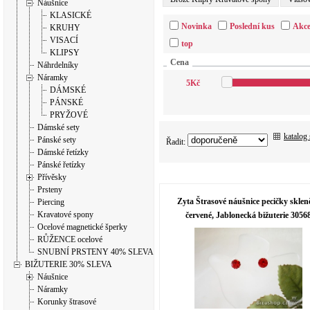
Náušnice
KLASICKÉ
Novinka
Poslední kus
Akc
KRUHY
VISACÍ
top
KLIPSY
Cena
Náhrdelníky
Náramky
5
Kč
DÁMSKÉ
PÁNSKÉ
PRYŽOVÉ
Dámské sety
katalog
Pánské sety
Řadit:
Dámské řetízky
Pánské řetízky
Přívěsky
Prsteny
Zyta Štrasové náušnice pecičky sklen
Piercing
Kravatové spony
červené, Jablonecká bižuterie 3056
Ocelové magnetické šperky
RŮŽENCE ocelové
SNUBNÍ PRSTENY 40% SLEVA
BIŽUTERIE 30% SLEVA
Náušnice
Náramky
Korunky štrasové