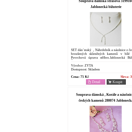
Souprava dámská štrasová 319910
Jablonecká bižuterie
SET dán´mský , Náhrdelník a náušnice z č
broušených skleněných kamenů v bílé 
Povrchová úprava stříbro.Jablonecká Bižu
Šperk ke slavnostní příležitosti, svatbu a do..
Výrobce:
ZYTA
Dostupnost:
Skladem
Cena:
75 Kč
Sleva:
3
Detail
Koupit
Souprava dámská , Korále a náušnic
českých kamenů 280074 Jabloneck
bižuterie