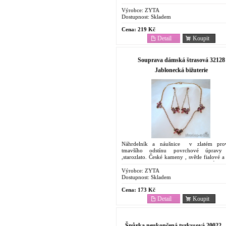
na svatbu a do tanečních. Ruční výroba....
Výrobce:
ZYTA
Dostupnost:
Skladem
Cena:
219 Kč
Detail
Koupit
Souprava dámská štrasová 32128
Jablonecká bižuterie
Náhrdelník a náušnice v zlatém prov
tmavšího odstínu povrchové úpravy
,starozlato. České kameny , světle fialové 
fialové barvy skleněných kamenů.Orig
šperk pouze v naši...
Výrobce:
ZYTA
Dostupnost:
Skladem
Cena:
173 Kč
Detail
Koupit
Šnůrka neukončená tyrkysová 20022