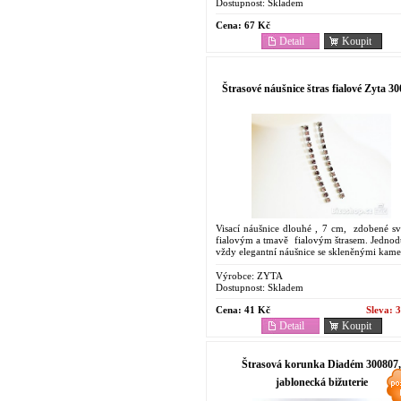
Dostupnost:
Skladem
Cena:
67 Kč
Detail
Koupit
Štrasové náušnice štras fialové Zyta 3
Visací náušnice dlouhé , 7 cm, zdobené sv
fialovým a tmavě fialovým štrasem. Jednod
vždy elegantní náušnice se skleněnými kame
Výrobce:
ZYTA
Dostupnost:
Skladem
Cena:
41 Kč
Sleva:
3
Detail
Koupit
Štrasová korunka Diadém 300807,
jablonecká bižuterie