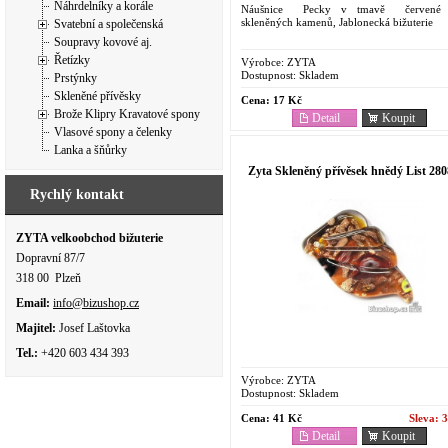
Náhrdelníky a korále
Náušnice Pecky v tmavě červené 
skleněných kamenů, Jablonecká bižuterie
Svatební a společenská
Soupravy kovové aj.
Řetízky
Výrobce:
ZYTA
Dostupnost:
Skladem
Prstýnky
Skleněné přívěsky
Cena:
17 Kč
Brože Klipry Kravatové spony
Detail
Koupit
Vlasové spony a čelenky
Lanka a šňůrky
Zyta Skleněný přívěsek hnědý List 280
Rychlý kontakt
ZYTA velkoobchod bižuterie
Dopravní 87/7
318 00 Plzeň
Email:
info@bizushop.cz
Majitel:
Josef Laštovka
Tel.:
+420 603 434 393
Výrobce:
ZYTA
Dostupnost:
Skladem
Cena:
41 Kč
Sleva:
3
Detail
Koupit