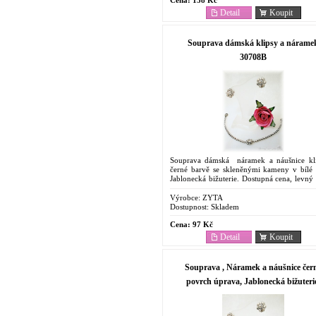
Detail
Koupit
Souprava dámská klipsy a nárame
30708B
Souprava dámská náramek a náušnice kl
černé barvě se skleněnými kameny v bílé 
Jablonecká bižuterie. Dostupná cena, levný
V případě, že Vaše objednávka překročí 
bez...
Výrobce:
ZYTA
Dostupnost:
Skladem
Cena:
97 Kč
Detail
Koupit
Souprava , Náramek a náušnice čer
povrch úprava, Jablonecká bižuteri
30708E