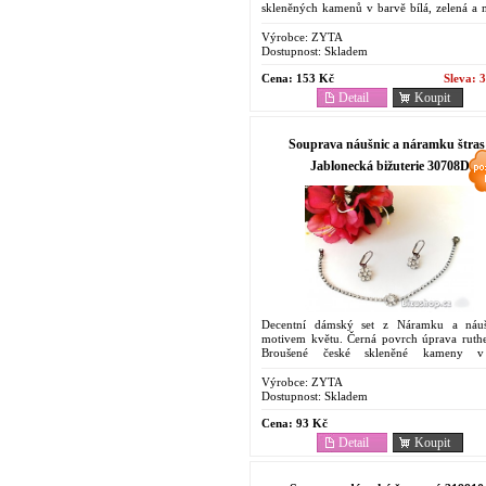
skleněných kamenů v barvě bílá, zelená a 
přívěsky z prířodní perleti ve tvaru srdce. 
romantický...
Výrobce:
ZYTA
Dostupnost:
Skladem
Cena:
153 Kč
Sleva:
3
Detail
Koupit
Souprava náušnic a náramku štras 
Jablonecká bižuterie 30708D
Decentní dámský set z Náramku a náu
motivem květu. Černá povrch úprava ruth
Broušené české skleněné kameny v
barvě. Dostupná cena, levný dárek. V přípa
Vaše objednávka...
Výrobce:
ZYTA
Dostupnost:
Skladem
Cena:
93 Kč
Detail
Koupit