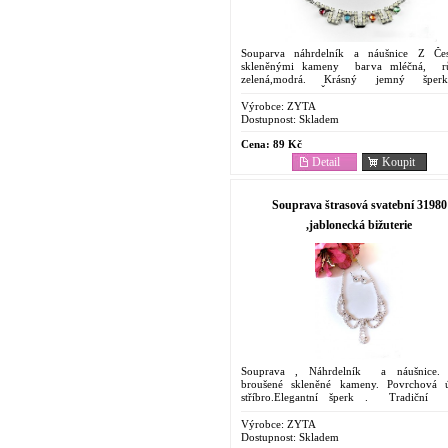
Souparva náhrdelník a náušnice Z Če
skleněnými kameny barva mléčná, rů
zelená,modrá. Krásný jemný špe
řetízku.Tradiční Česká Jablonecká bižuteri
v naši...
Výrobce:
ZYTA
Dostupnost:
Skladem
Cena:
89 Kč
Detail
Koupit
Souprava štrasová svatební 31980
,jablonecká bižuterie
Souprava , Náhrdelník a náušnice. 
broušené skleněné kameny. Povrchová 
stříbro.Elegantní šperk . Tradiční 
Jablonecká bižuterie. Nadčasový šperk v...
Výrobce:
ZYTA
Dostupnost:
Skladem