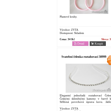
Plastové kruhy.
Výrobce:
ZYTA
Dostupnost:
Skladem
Cena:
34 Kč
Sleva:
3
Detail
Koupit
Svatební čelenka roztahovací 30999
Elegantní jednořadá roztahovací Čel
Českými skleněnými kameny v barvě kr
Stříbrná povrchová úprava kovu. Jabl
Bižuterie.
Výrobce:
ZYTA