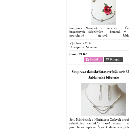
Souprava Náramek a náušnice z Če
broušených skleněných kamenů v 
povrchové úpravě. Jablon
bižuterie. Dostupná cena, levný dárek. V p
že Vaše objednávka překročí...
Výrobce:
ZYTA
Dostupnost:
Skladem
Cena:
89 Kč
Detail
Koupit
Souprava dámské štrasové bižuterie 32
Jablonecká bižuterie
Set , Náhrdelník a Náušnice z Českých brou
skleněných kamínkův barvě krystal, st
povrchová úprava. Špek k slavnostní přílež