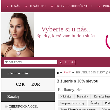
O NÁS
O NÁKUPU
PRO VELKOODBĚRATELE
POR
Vyberte si u nás...
šperky, které vám budou slušet
HLEDAT
Zboží
BIŽUTERIE 30% SLEVA
(29
Přepínač měn
Bižuterie s 30% slevou
CZK
EUR
Podkategorie:
Náušnice
Náramky
Korunky štra
Katalog
Soupravy kovové aj.
Řetízky
Prs
CHIRURGICKÁ OCEL
Brože Klipry Kravatové spony
Vlasov