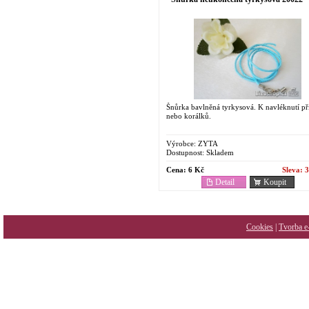
Šnůrka bavlněná tyrkysová. K navléknutí př
nebo korálků.
Výrobce:
ZYTA
Dostupnost:
Skladem
Cena:
6 Kč
Sleva:
3
Detail
Koupit
Cookies
|
Tvorba e