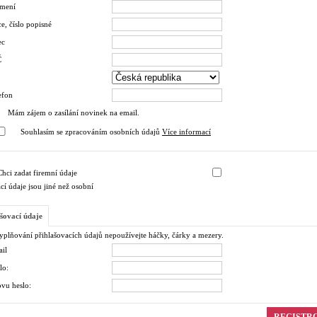
jmení
e, číslo popisné
ec
Č
efon
Mám zájem o zasílání novinek na email.
Souhlasím se zpracováním osobních údajů
Více informací
Chci zadat firemní údaje
í údaje jsou jiné než osobní
šovací údaje
vyplňování přihlašovacích údajů nepoužívejte háčky, čárky a mezery.
il
lo:
vu heslo:
REGISTR