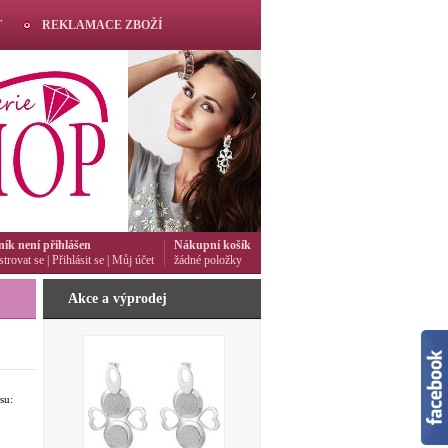
T
REKLAMACE ZBOŽÍ
ník není přihlášen
Nákupní košík
strovat se
|
Přihlásit se
|
Můj účet
žádné položky
Akce a výprodej
su: