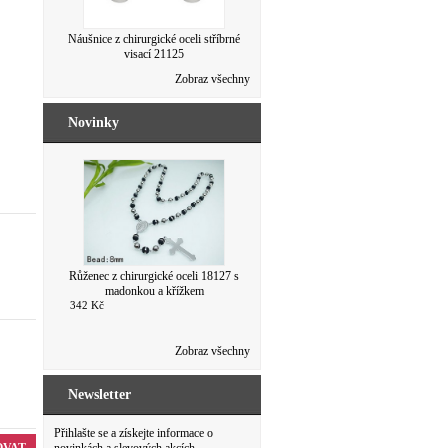
Náušnice z chirurgické oceli stříbrné
visací 21125
103 Kč
Zobraz všechny
103 Kč
Novinky
Růženec z chirurgické oceli 18127 s
madonkou a křížkem
342 Kč
Zobraz všechny
Newsletter
Přihlašte se a získejte informace o
OVAT