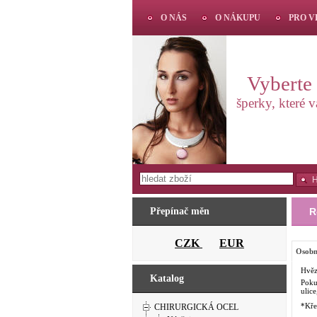
O NÁS
O NÁKUPU
PRO 
Vyberte s
šperky, které 
Přepínač měn
R
CZK
EUR
Osobn
Hvěz
Katalog
Poku
ulice
*Kře
CHIRURGICKÁ OCEL