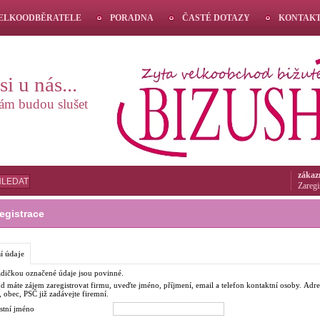
VELKOODBĚRATELE
PORADNA
ČASTÉ DOTAZY
KONTAK
i u nás...
vám budou slušet
zákaz
HLEDAT
Zaregi
egistrace
í údaje
dičkou označené údaje jsou povinné.
d máte zájem zaregistrovat firmu, uveďte jméno, příjmení, email a telefon kontaktní osoby. Adre
, obec, PSČ již zadávejte firemní.
stní jméno