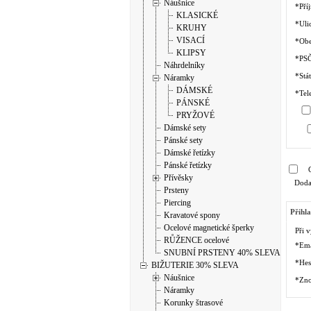
Náušnice
*Pří
KLASICKÉ
*Ulic
KRUHY
VISACÍ
*Ob
KLIPSY
*PS
Náhrdelníky
*Stát
Náramky
DÁMSKÉ
*Tel
PÁNSKÉ
PRYŽOVÉ
Dámské sety
Pánské sety
Dámské řetízky
Pánské řetízky
Přívěsky
Dodac
Prsteny
Piercing
Přihla
Kravatové spony
Ocelové magnetické šperky
Při 
RŮŽENCE ocelové
*Ema
SNUBNÍ PRSTENY 40% SLEVA
*Hes
BIŽUTERIE 30% SLEVA
Náušnice
*Zno
Náramky
Korunky štrasové