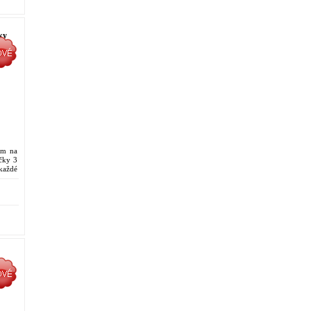
ky
cm na
ičky 3
aždé
nice.