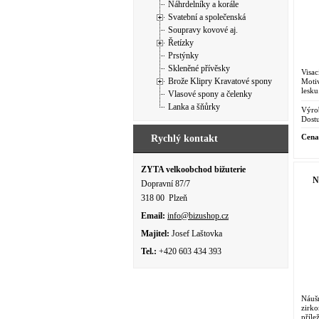
Náhrdelníky a korále
Svatební a společenská
Soupravy kovové aj.
Řetízky
Prstýnky
Skleněné přívěsky
Visac
Brože Klipry Kravatové spony
Moti
lesk
Vlasové spony a čelenky
dostu
Lanka a šňůrky
Výro
Dostu
Cena
Rychlý kontakt
ZYTA velkoobchod bižuterie
N
Dopravní 87/7
318 00 Plzeň
Email:
info@bizushop.cz
Majitel:
Josef Laštovka
Tel.:
+420 603 434 393
Náuš
zirk
příl