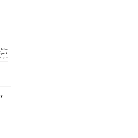
lička
Šperk
ý pro
á ...
ky