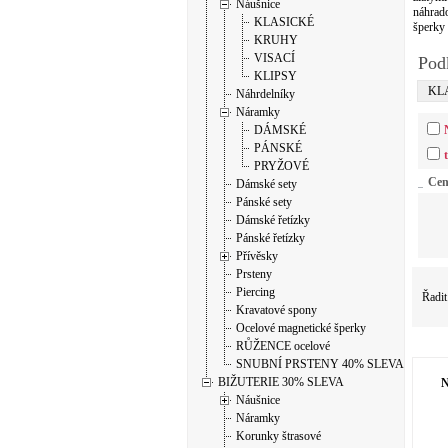
Náušnice
náhrado
KLASICKÉ
šperky 
KRUHY
VISACÍ
Pod
KLIPSY
KL
Náhrdelníky
Náramky
DÁMSKÉ
PÁNSKÉ
PRYŽOVÉ
Ce
Dámské sety
Pánské sety
Dámské řetízky
Pánské řetízky
Přívěsky
Prsteny
Piercing
Řadit
Kravatové spony
Ocelové magnetické šperky
RŮŽENCE ocelové
SNUBNÍ PRSTENY 40% SLEVA
BIŽUTERIE 30% SLEVA
N
Náušnice
Náramky
Korunky štrasové