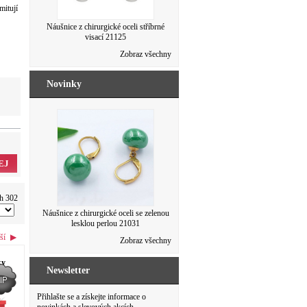
mitují
Náušnice z chirurgické oceli kytičky se
Náušnice z chirurgické oceli stříbrné
skleněnými kameny 21124
visací 21125
103 Kč
92 Kč
Zobraz všechny
103 Kč
92 Kč
Novinky
EJ
Řetízek ocelový zlatý UNISEX 20433
ch 302
129 Kč
Náušnice z chirurgické oceli se zelenou
lesklou perlou 21031
64 Kč
ší
▶
Zobraz všechny
ky
Newsletter
Přihlašte se a získejte informace o