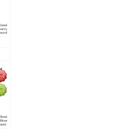
četně
barvy
enově
osti.
mi
íbrné
ikost
upný.
proti