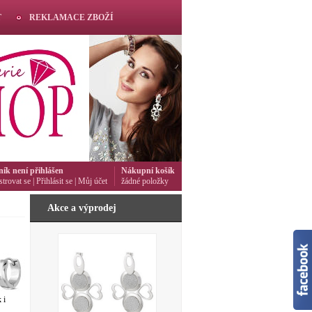
T
REKLAMACE ZBOŽÍ
ník není přihlášen
Nákupní košík
strovat se
|
Přihlásit se
|
Můj účet
žádné položky
Akce a výprodej
 i