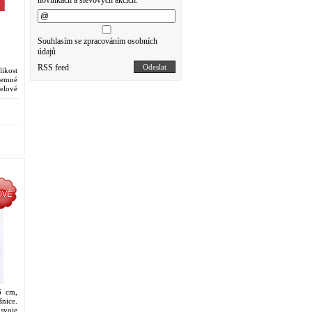
novinkách a slevových akcích.
Souhlasím se zpracováním osobních
údajů
RSS feed
Odeslat
ikost
Jemné
elové
šperk
2
6 cm,
nice.
svoje