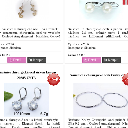
í náušnice z chirurgické oceli na afroháčku.
Níušnice z chirurgické oceli s perlou. Vel
v ornamentu, chirurgická ocel ve vysokém
náušnice 2,á cm, průměr perly 1 cm.
u. Ocelové Antyalergenní Náušnice. Cenově
náušnice ke každonení příležitosti. Oc
pný šperk . Oblíbený pro svoje...
Antyalergenní Náušnice. Cenově dostupný 
....
bce:
ZYTA
Výrobce:
ZYTA
pnost:
Skladem
Dostupnost:
Skladem
:
82 Kč
Cena:
82 Kč
Detail
Koupit
Detail
Koupit
áušnice chirurgická ocel zirkon kámen
Náušnice z chirurgické oceli kruhy 2084
20685 ZYTA
nice z chirugické oceli s krásně broušenými
Náušnice Kruhy Chirugická ocel průměr 
on kameny . Elegntní šperk ke každé
šířka 0,2 cm. . Ocelové Antyalergenní Náuš
ežitosti. Dárek pro potěšení. Ocelové
Cenově dostupný šperk . Oblíbený pro 