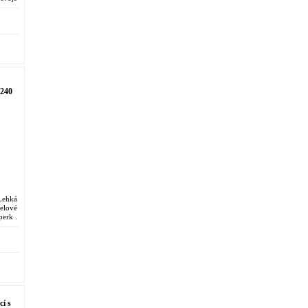
5240
Lehká
elové
erk .
proti
cí s