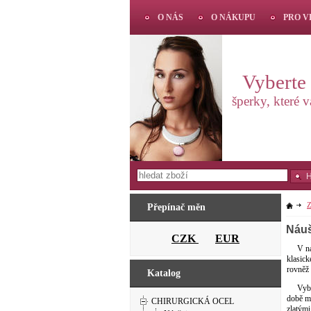
O NÁS
O NÁKUPU
PRO 
Vyberte s
šperky, které 
Z
Přepínač měn
Náuš
CZK
EUR
V naší 
klasick
rovněž 
Katalog
Vybrat 
době mó
CHIRURGICKÁ OCEL
zlatými