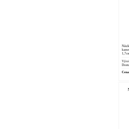
Náuš
kame
1,7c
dost
Odoln
Výro
Dostu
Cena