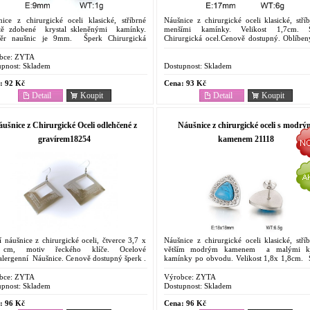
nice z chirurgické oceli klasické, stříbrné
Náušnice z chirurgické oceli klasické, stří
tě zdobené krystal skleněnými kamínky.
menšími kamínky. Velikost 1,7cm. 
ěr naušnic je 9mm. Šperk Chirurgická
Chirurgická ocel.Cenově dostupný. Oblíben
Cenově dostupný. Oblíbený pro svoje...
svoje vlastnosti. Odolnost proti korozi. Barevn
bce:
ZYTA
pnost:
Skladem
Dostupnost:
Skladem
:
92 Kč
Cena:
93 Kč
Detail
Koupit
Detail
Koupit
ušnice z Chirurgické Oceli odlehčené z
Náušnice z chirurgické oceli s modrý
gravírem18254
kamenem 21118
í náušnice z chirurgické oceli, čtverce 3,7 x
Náušnice z chirurgické oceli klasické, stří
 cm, motiv řeckého klíče. Ocelové
větším modrým kamenem a malými kr
alergenní Náušnice. Cenově dostupný šperk .
kamínky po obvodu. Velikost 1,8x 1,8cm. 
bený pro svoje vlastnosti. Odolnost proti
Chirurgická ocel.Cenově dostupný. Oblíben
i....
svoje...
bce:
ZYTA
Výrobce:
ZYTA
pnost:
Skladem
Dostupnost:
Skladem
:
96 Kč
Cena:
96 Kč