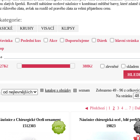
u zlatých šperků. Rovněž nabízíme ocelové náušnice v kombinaci měděné barvy, které zdatně i
z růžového zlata, avšak na rozdíl od pravého zlata za velmi přijatelnou cenu.
kategorie:
ASICKÉ
KRUHY
VISACÍ
KLIPSY
Novinka
Poslední kus
Akce
Doporučujeme
Dárek
hlavní stránka
top
na
27
Kč
388
Kč
zlevněné
skladem
HLED
katalog s obrázky
seznam
Zobrazeno 49 - 96 z celkový
:
Na stránku
◀
Předchozí
|
1
2
3
4
...
7
|
Dal
áušnice z Chirurgické Oceli ornament
Náušnice chirurgická ocel , bílé perlič
1512303
19823