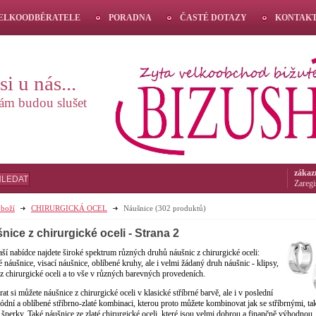
VELKOODBĚRATELE
PORADNA
ČASTÉ DOTAZY
KONTAK
i u nás...
vám budou slušet
zákaz
HLEDAT
Zaregi
boží
CHIRURGICKÁ OCEL
Náušnice
(302 produktů)
nice z chirurgické oceli
- Strana 2
nabídce najdete široké spektrum různých druhů náušnic z chirurgické oceli:
é náušnice, visací náušnice, oblíbené kruhy, ale i velmi žádaný druh náušnic - klipsy,
z chirurgické oceli a to vše v různých barevných provedeních.
si můžete náušnice z chirurgické oceli v klasické stříbrné barvě, ale i v poslední
dní a oblíbené stříbrno-zlaté kombinaci, kterou proto můžete kombinovat jak se stříbrnými, tak
 šperky. Také náušnice ze zlaté chirurgické oceli, které jsou velmi dobrou a finančně výhodnou