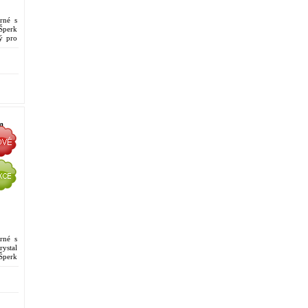
brné s
Šperk
ý pro
á ...
m
brné s
ystal
Šperk
ý pro