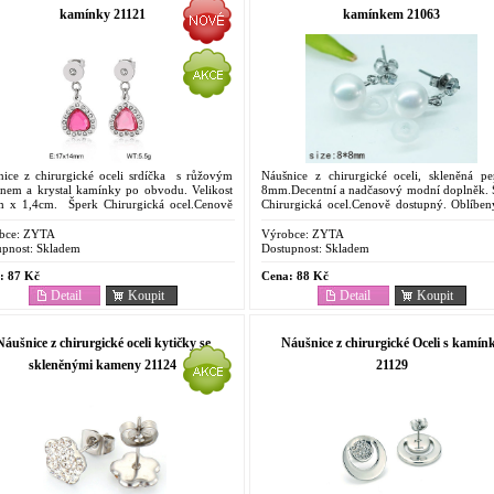
kamínky 21121
kamínkem 21063
nice z chirurgické oceli srdíčka s růžovým
Náušnice z chirurgické oceli, skleněná per
nem a krystal kamínky po obvodu. Velikost
8mm.Decentní a nadčasový modní doplněk. 
m x 1,4cm. Šperk Chirurgická ocel.Cenově
Chirurgická ocel.Cenově dostupný. Oblíben
upný. Oblíbený pro svoje vlastnosti.
svoje vlastnosti. Odolnost proti korozi. Barevn
ost...
bce:
ZYTA
Výrobce:
ZYTA
pnost:
Skladem
Dostupnost:
Skladem
:
87 Kč
Cena:
88 Kč
Detail
Koupit
Detail
Koupit
Náušnice z chirurgické oceli kytičky se
Náušnice z chirurgické Oceli s kamín
skleněnými kameny 21124
21129