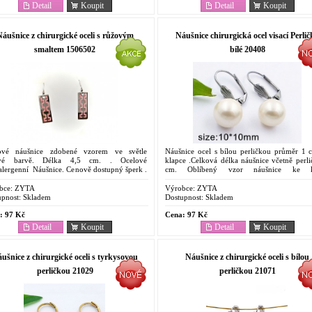
Detail
Koupit
Detail
Koupit
áušnice z chirurgické oceli s růžovým
Náušnice chirurgická ocel visací Perlič
smaltem 1506502
bílé 20408
ové náušnice zdobené vzorem ve světle
Náušnice ocel s bílou perličkou průměr 1 
ové barvě. Délka 4,5 cm. . Ocelové
klapce .Celková délka náušnice včetně perl
alergenní Náušnice. Cenově dostupný šperk .
cm. Oblíbený vzor náušnice ke k
bený pro svoje vlastnosti. Odolnost proti
příležitosti. . Ocelové Antyalergenní Náuš
i....
Cenově...
bce:
ZYTA
Výrobce:
ZYTA
pnost:
Skladem
Dostupnost:
Skladem
:
97 Kč
Cena:
97 Kč
Detail
Koupit
Detail
Koupit
ušnice z chirurgické oceli s tyrkysovou
Náušnice z chirurgické oceli s bílou
perličkou 21029
perličkou 21071