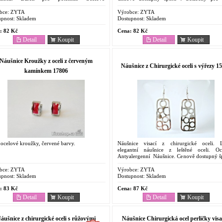
alergenní Náušnice. Cenově dostupný
vlastnosti. Odolnost proti korozi. Barevná ...
...
bce:
ZYTA
Výrobce:
ZYTA
pnost:
Skladem
Dostupnost:
Skladem
:
82 Kč
Cena:
82 Kč
Detail
Koupit
Detail
Koupit
Náušnice Kroužky z oceli z červeným
Náušnice z Chirurgické oceli s výřezy 1
kamínkem 17806
ocelové kroužky, červené barvy.
Náušnice visací z chirurgické oceli. 
elegantní náušnice z leštěné oceli. Oc
Antyalergenní Náušnice. Cenově dostupný šp
Oblíbený pro svoje vlastnosti. Odolnost 
korozi....
bce:
ZYTA
Výrobce:
ZYTA
pnost:
Skladem
Dostupnost:
Skladem
:
83 Kč
Cena:
87 Kč
Detail
Koupit
Detail
Koupit
áušnice z chirurgické oceli s růžovými
Náušnice Chirurgická ocel perličky visa