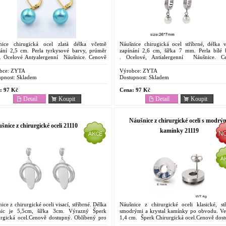
nice chirugická ocel zlatá délka včetně
Náušnice chirugická ocel stříbrné, délka v
nání 2,5 cm. Perla tyrkysové barvy, prúměr
zapínání 2,6 cm, šířka 7 mm. Perla bílé 
 Ocelové Antyalergenní Náušnice. Cenově
. Ocelové, Antialergenní Náušnice. C
upný šperk . Oblíbený pro svoje vlastnosti.
dostupný šperk . Oblíbený pro svoje vlastn
ost...
Odolnost...
bce:
ZYTA
Výrobce:
ZYTA
pnost:
Skladem
Dostupnost:
Skladem
:
97 Kč
Cena:
97 Kč
Detail
Koupit
Detail
Koupit
Náušnice z chirurgické oceli s modrý
šnice z chirurgické oceli 21110
kamínky 21119
ice z chirurgické oceli visací, stříbrné. Délka
Náušnice z chirurgické oceli klasické, stř
nic je 5,5cm, šířka 3cm. Výrazný Šperk
smodrými a krystal kamínky po obvodu. Vel
urgická ocel.Cenově dostupný. Oblíbený pro
1,4 cm. Šperk Chirurgická ocel.Cenově dost
 vlastnosti. Odolnost proti korozi. Barevná ...
Oblíbený pro svoje vlastnosti. Odolnost 