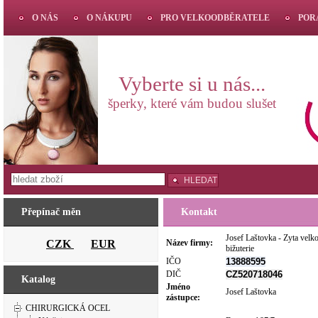
O NÁS
O NÁKUPU
PRO VELKOODBĚRATELE
POR
Vyberte si u nás...
šperky, které vám budou slušet
HLEDAT
Přepínač měn
Kontakt
Josef Laštovka - Zyta vel
CZK
EUR
Název firmy:
bižuterie
IČO
13888595
DIČ
CZ520718046
Katalog
Jméno
Josef Laštovka
zástupce:
CHIRURGICKÁ OCEL