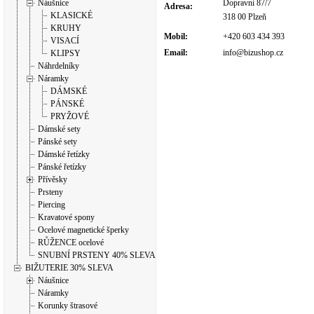
Náušnice
Dopravní 87/7
Adresa:
KLASICKÉ
318 00 Plzeň
KRUHY
Mobil:
+420 603 434 393
VISACÍ
Email:
info@bizushop.cz
KLIPSY
Náhrdelníky
Náramky
DÁMSKÉ
PÁNSKÉ
PRYŽOVÉ
Dámské sety
Pánské sety
Dámské řetízky
Pánské řetízky
Přívěsky
Prsteny
Piercing
Kravatové spony
Ocelové magnetické šperky
RŮŽENCE ocelové
SNUBNÍ PRSTENY 40% SLEVA
BIŽUTERIE 30% SLEVA
Náušnice
Náramky
Korunky štrasové