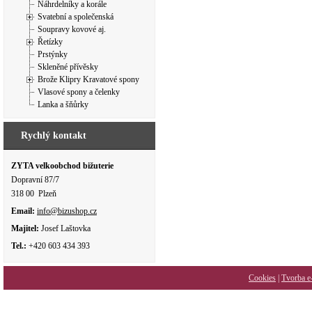
Náhrdelníky a korále
Svatební a společenská
Soupravy kovové aj.
Řetízky
Prstýnky
Skleněné přívěsky
Brože Klipry Kravatové spony
Vlasové spony a čelenky
Lanka a šňůrky
Rychlý kontakt
ZYTA velkoobchod bižuterie
Dopravní 87/7
318 00 Plzeň
Email:
info@bizushop.cz
Majitel:
Josef Laštovka
Tel.:
+420 603 434 393
Cookies
|
Tvorba e