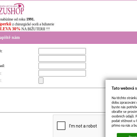
 nabízíme od roku
1991.
šperků
z chirurgické oceli a bižuterie
SLEVA 30%
NA BIŽUTERII !!!
apiště nám
t:
ail:
:
:
Tato webová s
Na těchto stránká
dobu zpracování 
byste nás potřeb
obraťte se prosí
osobních údajů. 
podat stížnost u
přímo na nás a b
Povol