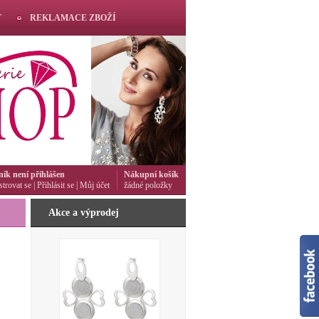
T
REKLAMACE ZBOŽÍ
ník není přihlášen
Nákupní košík
strovat se
|
Přihlásit se
|
Můj účet
žádné položky
Akce a výprodej