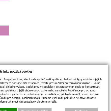
tránka používá cookies
ch fungují cookies, které naše společnosti využívají. Jednotlivé typy cookies a jejich
naleznete popsané níže v tabulce. Zvolte prosím Vámi preferovanou variantu. Pokud
ovali ohledně výkonu vašich práv v souvislosti se zpracováním cookies kontaktovat,
m na společnost, jejíž stránky procházíte, nebo na našeho Pověřence pro ochranu
Pokud si myslíte, že s osobními údaji nenakládáme, jak bychom měli, máte možnost
 Úřadu pro ochranu osobních údajů. Budeme však rádi, pokud se nejdříve obrátíte
udeme tak moct Váš požadavek obratem vyřešit.
it vše
Povolit pouze nutné
Nastavení