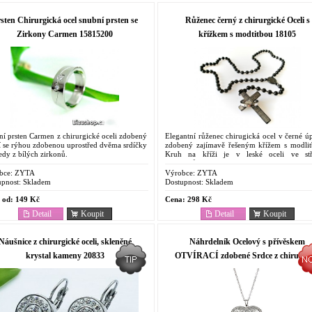
sten Chirurgická ocel snubní prsten se
Růženec černý z chirurgické Oceli s
Zirkony Carmen 15815200
křížkem s modtitbou 18105
í prsten Carmen z chirurgické oceli zdobený
Elegantní růženec chirugická ocel v černé ú
í se rýhou zdobenou uprostřed dvěma srdíčky
zdobený zajímavě řešeným křížem s modlit
ředy z bílých zirkonů.
Kruh na kříži je v leské oceli ve stř
barvě..Růženec v tomto provedení pouze v
nabídce. Dárková...
bce:
ZYTA
Výrobce:
ZYTA
pnost:
Skladem
Dostupnost:
Skladem
 od:
149 Kč
Cena:
298 Kč
Detail
Koupit
Detail
Koupit
Náušnice z chirurgické oceli, skleněné
Náhrdelník Ocelový s přívěskem
krystal kameny 20833
OTVÍRACÍ zdobené Srdce z chirurgic
oceli 21086