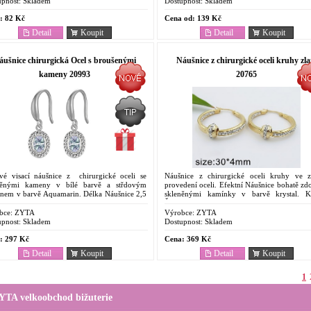
pnost:
Skladem
Dostupnost:
Skladem
:
82 Kč
Cena od:
139 Kč
Detail
Koupit
Detail
Koupit
áušnice chirurgická Ocel s broušenými
Náušnice z chirurgické oceli kruhy zla
kameny 20993
20765
ové visací náušnice z chirurgické oceli se
Náušnice z chirurgické oceli kruhy ve z
něnými kameny v bílé barvě a střdovým
provedení oceli. Efektní Náušnice bohatě z
nem v barvě Aquamarin. Délka Náušnice 2,5
skleněnými kamínky v barvě krystal. K
etně háčku, šířka 0,8 cm. Ocelové...
Šperk který jako Dárek potěší. Oc
Antyalergenní ...
bce:
ZYTA
Výrobce:
ZYTA
pnost:
Skladem
Dostupnost:
Skladem
:
297 Kč
Cena:
369 Kč
Detail
Koupit
Detail
Koupit
1
YTA velkoobchod bižuterie