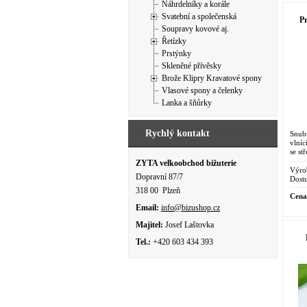
Náhrdelníky a korále
Svatební a společenská
Pr
Soupravy kovové aj.
Řetízky
Prstýnky
Skleněné přívěsky
Brože Klipry Kravatové spony
Vlasové spony a čelenky
Lanka a šňůrky
Rychlý kontakt
Snubn
vlníc
se st
ZYTA velkoobchod bižuterie
Výro
Dopravní 87/7
Dostu
318 00 Plzeň
Cena
Email:
info@bizushop.cz
Majitel:
Josef Laštovka
Tel.:
+420 603 434 393