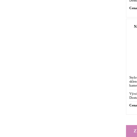
Dostu
Cena
N
Styl
skle
kame
cm vč
Výro
Dostu
Cena
Z