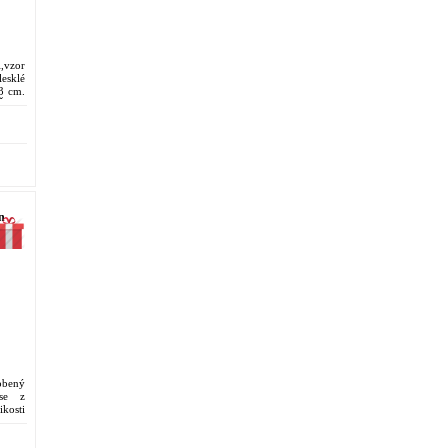
i,vzor
esklé
 3 cm.
Šperk
n
obený
 se z
ikosti
gické