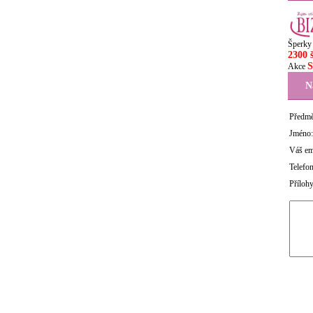
Šperky
2300 
Akce
N
Předmě
Jméno:
Váš em
Telefon
Přílohy