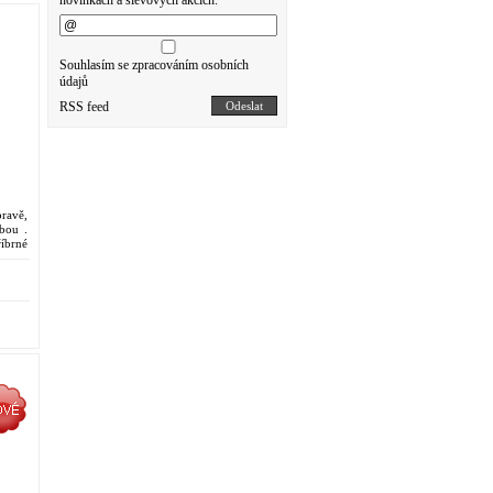
novinkách a slevových akcích.
Souhlasím se zpracováním osobních
údajů
RSS feed
Odeslat
pravě,
bou .
íbrné
 naši
ké