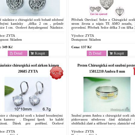
 náušnice z chirugické oceli bohatě zdobené
Přívěsek Otevírací Srdce z Chirugické ocel
něnými kamínky ,délka 2 cm , průměr
strom života a nápis TE AMO zezadu, l
nice 1 cm. Ocelové Antyalergenní Náušnice.
provedení. Přívěsek Srdce délka 3 cm šířka
ě dostupný šperk . Oblíbený pro svoje...
Řetízek dlouhý 50cm . Vhodný dárek. 
Chirurgická...
bce:
ZYTA
Výrobce:
ZYTA
pnost:
Skladem
Dostupnost:
Skladem
:
349 Kč
Cena:
137 Kč
Detail
Koupit
Detail
Koupit
áušnice chirurgická ocel zirkon kámen
Prsten Chirurgická ocel snubní prste
20685 ZYTA
15812210 Ambra 8 mm
nice z chirugické oceli s krásně broušenými
Snubní prsten Ambra z chirurgické oceli zd
on kameny . Elegntní šperk ke každé
pískovanou středovou částí skládající
ežitosti. Dárek pro potěšení. Ocelové
obdélníků zlaté a stříbrné barvy. zlatnické vel
alergenní Náušnice. Cenově dostupný
57,60,63,66,69. .Prstýnek z Chirur
...
oceli.Cenově...
bce:
ZYTA
Výrobce:
ZYTA