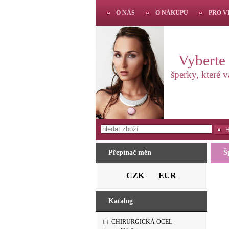
O NÁS
O NÁKUPU
PRO 
Vyberte s
šperky, které 
Přepínač měn
Š
CZK
EUR
Katalog
CHIRURGICKÁ OCEL