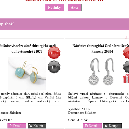
Novinky
Akce
op zboží
1
ušnice visací ze zlaté chirurgické oceli,
Náušnice chirurgická Ocel s broušený
duhově modré 21079
kameny 20994
trendy náušnice chirugická ocel zlatá, délka
Stylové visací náušnice z chirurgické oc
ně zapínání 3 cm, šířka1,8 cm. Vnitřní část
bílými zirkon kameny . Decentní Oc
etický kámen, velice realistický vzor
náušnice . Šperk Chirurgická ocel.C
odního kamene v duhově modré barvě.
dostupný. Oblíbený pro svoje vlastnosti. Od
ntní a výrazné...
proti korozi....
Výrobce:
ZYTA
pnost:
Skladem
Dostupnost:
Skladem
:
236 Kč
Cena:
319 Kč
Detail
Koupit
Detail
Koupit