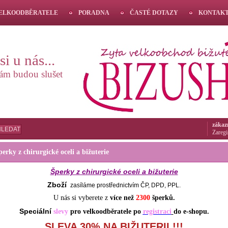
VELKOODBĚRATELE
PORADNA
ČASTÉ DOTAZY
KONTAK
i u nás...
vám budou slušet
zákaz
HLEDAT
Zaregi
perky z chirurgické oceli a bižuterie
Šperky z chirurgické oceli a bižuterie
Zboží
zasíláme prostřednictvím ČP, DPD, PPL.
U nás si vyberete z
více než
2300
šperků.
S
peciální
slevy
pro velkoodběratele po
registraci
do e-shopu.
SLEVA 30% NA BIŽUTERII !!!