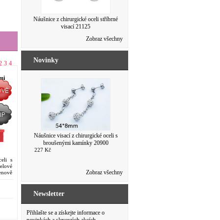
Náušnice z chirurgické oceli stříbrné
visací 21125
103 Kč
Zobraz všechny
103 Kč
Novinky
2
3
4
mi
Náušnice visací z chirurgické oceli s
broušenými kamínky 20900
227 Kč
eli s
elové
Zobraz všechny
enově
olnost
Newsletter
Přihlašte se a získejte informace o