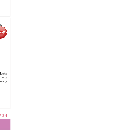
té
latém
dobeny
rásný
elové
2
3
4