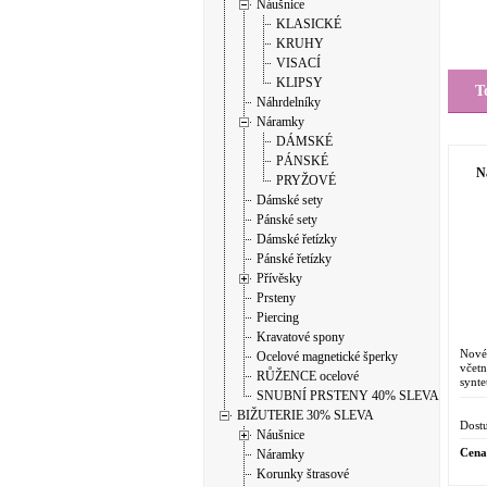
Náušnice
KLASICKÉ
KRUHY
VISACÍ
KLIPSY
T
Náhrdelníky
Náramky
DÁMSKÉ
PÁNSKÉ
Ná
PRYŽOVÉ
Dámské sety
Pánské sety
Dámské řetízky
Pánské řetízky
Přívěsky
Prsteny
Piercing
Kravatové spony
Nové 
Ocelové magnetické šperky
včet
RŮŽENCE ocelové
synt
SNUBNÍ PRSTENY 40% SLEVA
přír
Elega
BIŽUTERIE 30% SLEVA
Dostu
Náušnice
Cena
Náramky
Korunky štrasové