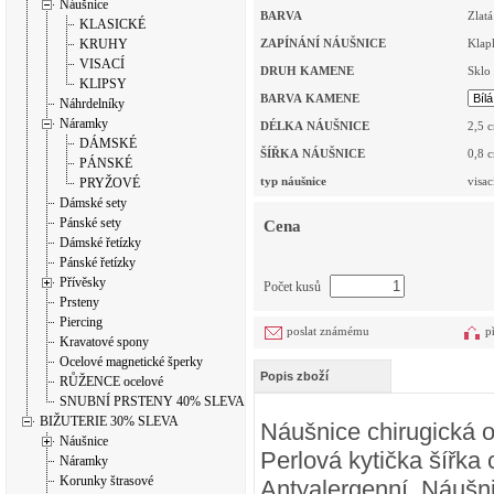
Náušnice
BARVA
Zlatá
KLASICKÉ
KRUHY
ZAPÍNÁNÍ NÁUŠNICE
Klap
VISACÍ
DRUH KAMENE
Sklo
KLIPSY
BARVA KAMENE
Náhrdelníky
Náramky
DÉLKA NÁUŠNICE
2,5
c
DÁMSKÉ
ŠÍŘKA NÁUŠNICE
0,8
c
PÁNSKÉ
typ náušnice
visac
PRYŽOVÉ
Dámské sety
Pánské sety
Cena
Dámské řetízky
Pánské řetízky
Přívěsky
Počet kusů
Prsteny
Piercing
poslat známému
p
Kravatové spony
Ocelové magnetické šperky
Popis zboží
RŮŽENCE ocelové
SNUBNÍ PRSTENY 40% SLEVA
BIŽUTERIE 30% SLEVA
Náušnice chirugická o
Náušnice
Perlová kytička šířk
Náramky
Korunky štrasové
Antyalergenní Náušni