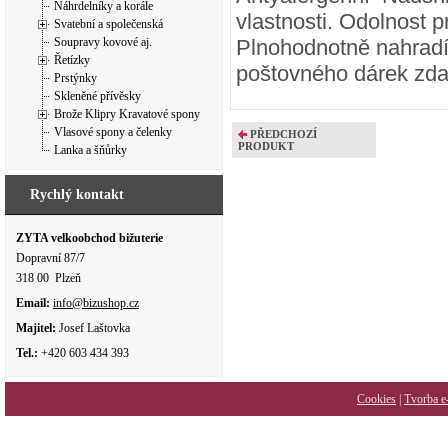
Náhrdelníky a korále
vlastnosti. Odolnost p
Svatební a společenská
Soupravy kovové aj.
Plnohodnotně nahradí
Řetízky
poštovného dárek zd
Prstýnky
Skleněné přívěsky
Brože Klipry Kravatové spony
Vlasové spony a čelenky
PŘEDCHOZÍ
PRODUKT
Lanka a šňůrky
Rychlý kontakt
ZYTA velkoobchod bižuterie
Dopravní 87/7
318 00 Plzeň
Email:
info@bizushop.cz
Majitel:
Josef Laštovka
Tel.:
+420 603 434 393
Cookies
|
Tvorba e