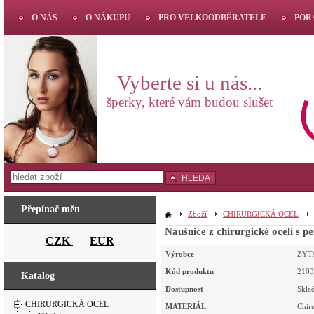
O NÁS
O NÁKUPU
PRO VELKOODBĚRATELE
POR
Vyberte si u nás...
šperky, které vám budou slušet
HLEDAT
Přepínač měn
Zboží
CHIRURGICKÁ OCEL
Náušnice z chirurgické oceli s 
CZK
EUR
Výrobce
ZYT
Kód produktu
2103
Katalog
Dostupnost
Skla
CHIRURGICKÁ OCEL
MATERIÁL
Chir