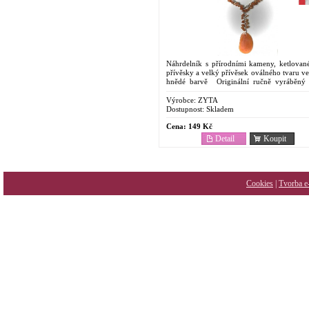
Náhrdelník s přírodními kameny, ketlovan
přívěsky a velký přívěsek oválného tvaru ve
hnědé barvě Originální ručně vyráběný 
Pouzze v naši nabídce.
Výrobce:
ZYTA
Dostupnost:
Skladem
Cena:
149 Kč
Detail
Koupit
Cookies
|
Tvorba e