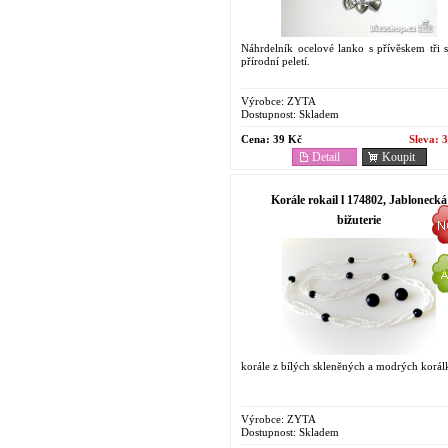
Náhrdelník ocelové lanko s přívěskem tři s
přírodní peletí.
Výrobce:
ZYTA
Dostupnost:
Skladem
Cena:
39 Kč
Sleva:
3
Detail
Koupit
Korále rokail l 174802, Jablonecká
bižuterie
korále z bílých skleněných a modrých korál
Výrobce:
ZYTA
Dostupnost:
Skladem