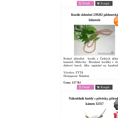
Detail
Koupit
Korále skleněné 239202 jabloneck
bižuterie
Krásné skleněné korále z Českých skle
kamenů. Ohňovky . Broušené korálky v rů
duhové barvě, díky zapínání na karabin
obtočit vícekrát . Obvod náhrdelníku 125 cm
Výrobce:
ZYTA
Dostupnost:
Skladem
Cena:
127 Kč
Detail
Koupit
Náhrdelník hnědý s přívěsky, přírod
kámen 32317