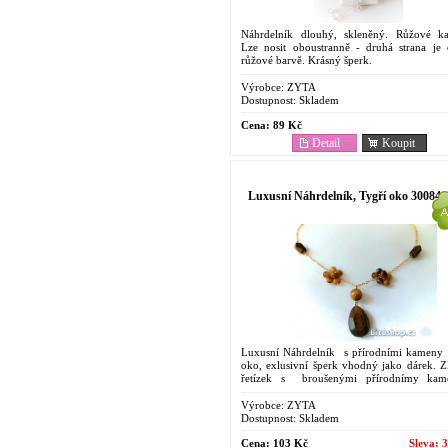
Náhrdelník dlouhý, skleněný. Růžové k
Lze nosit oboustranně - druhá strana je 
růžové barvě. Krásný šperk.
Výrobce:
ZYTA
Dostupnost:
Skladem
Cena:
89 Kč
Detail
Koupit
Luxusní Náhrdelník, Tygří oko 30084
Luxusní Náhrdelník s přírodními kameny
oko, exlusivní šperk vhodný jako dárek. Z
řetízek s broušenými přírodnímy kam
krásným leskem. Vyjímečný modní doplněk
Výrobce:
ZYTA
Dostupnost:
Skladem
Cena:
103 Kč
Sleva:
3