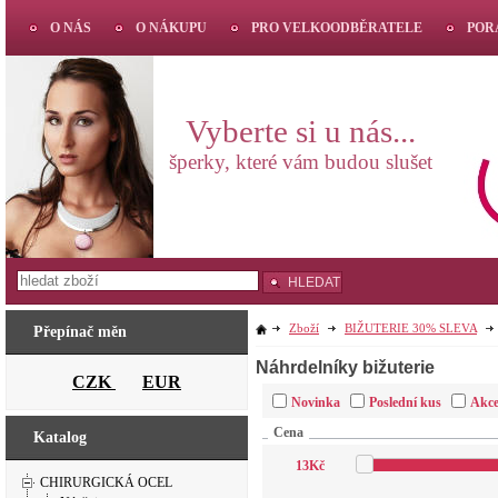
O NÁS
O NÁKUPU
PRO VELKOODBĚRATELE
POR
Vyberte si u nás...
šperky, které vám budou slušet
HLEDAT
Zboží
BIŽUTERIE 30% SLEVA
Přepínač měn
Náhrdelníky bižuterie
CZK
EUR
Novinka
Poslední kus
Akc
Cena
Katalog
13
Kč
CHIRURGICKÁ OCEL