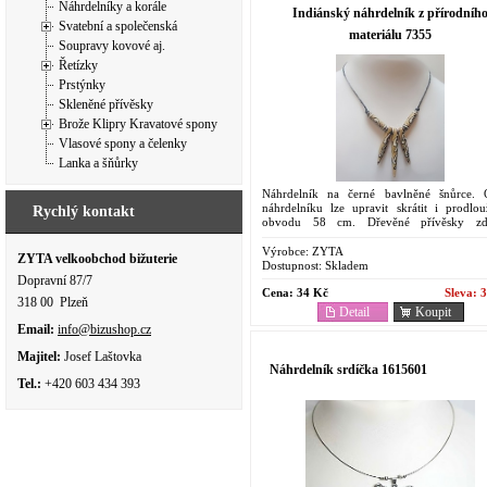
Náhrdelníky a korále
Indiánský náhrdelník z přírodníh
Svatební a společenská
materiálu 7355
Soupravy kovové aj.
Řetízky
Prstýnky
Skleněné přívěsky
Brože Klipry Kravatové spony
Vlasové spony a čelenky
Lanka a šňůrky
Náhrdelník na černé bavlněné šnůrce.
náhrdelníku lze upravit skrátit i prodlou
Rychlý kontakt
obvodu 58 cm. Dřevěné přívěsky zd
malbou. Originální šperk, ruční práce. Ind
vzor náhrdelníku.
Výrobce:
ZYTA
ZYTA velkoobchod bižuterie
Dostupnost:
Skladem
Dopravní 87/7
Cena:
34 Kč
Sleva:
3
318 00 Plzeň
Detail
Koupit
Email:
info@bizushop.cz
Majitel:
Josef Laštovka
Náhrdelník srdíčka 1615601
Tel.:
+420 603 434 393