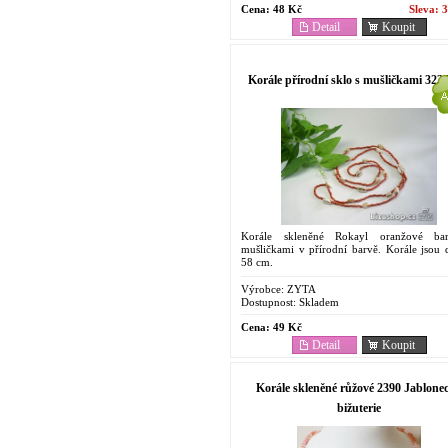
Cena:
48 Kč
Sleva:
3
Detail
Koupit
Korále přírodní sklo s mušličkami 323
Korále skleněné Rokayl oranžové ba
mušličkami v přírodní barvě. Korále jsou 
58 cm.
Výrobce:
ZYTA
Dostupnost:
Skladem
Cena:
49 Kč
Detail
Koupit
Korále skleněné růžové 2390 Jablone
bižuterie