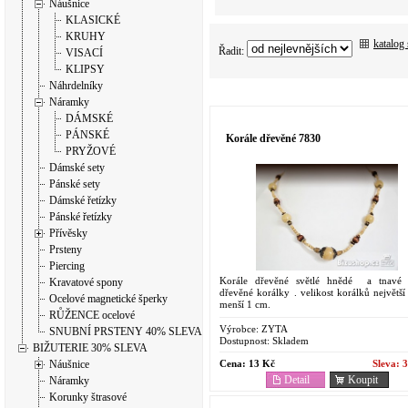
Náušnice
KLASICKÉ
KRUHY
katalog
Řadit:
VISACÍ
KLIPSY
Náhrdelníky
Náramky
DÁMSKÉ
PÁNSKÉ
Korále dřevěné 7830
PRYŽOVÉ
Dámské sety
Pánské sety
Dámské řetízky
Pánské řetízky
Přívěsky
Prsteny
Piercing
Korále dřevěné světlé hnědé a tnavé
Kravatové spony
dřevěné korálky . velikost korálků největš
Ocelové magnetické šperky
menší 1 cm.
RŮŽENCE ocelové
Výrobce:
ZYTA
SNUBNÍ PRSTENY 40% SLEVA
Dostupnost:
Skladem
BIŽUTERIE 30% SLEVA
Cena:
13 Kč
Sleva:
3
Náušnice
Detail
Koupit
Náramky
Korunky štrasové