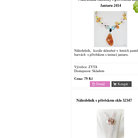
Jantaru 2414
Náhrdelník, korále skleněné v letních past
barvách s přívěskem s imitací jantaru.
Výrobce:
ZYTA
Dostupnost:
Skladem
Cena:
79 Kč
Detail
Koupit
Náhrdelník s přívěskem sklo 32347