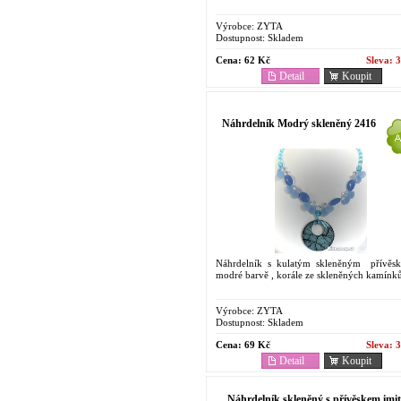
Výrobce:
ZYTA
Dostupnost:
Skladem
Cena:
62 Kč
Sleva:
3
Detail
Koupit
Náhrdelník Modrý skleněný 2416
Náhrdelník s kulatým skleněným přívěs
modré barvě , korále ze skleněných kamínk
Výrobce:
ZYTA
Dostupnost:
Skladem
Cena:
69 Kč
Sleva:
3
Detail
Koupit
Náhrdelník skleněný s přívěskem imit