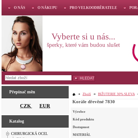
O NÁS
O NÁKUPU
PRO VELKOODBĚRATELE
POR
Vyberte si u nás...
šperky, které vám budou slušet
HLEDAT
Přepínač měn
Zboží
BIŽUTERIE 30% SLEVA
Korále dřevěné 7830
CZK
EUR
Výrobce
Kód produktu
Katalog
Dostupnost
CHIRURGICKÁ OCEL
MATERIÁL