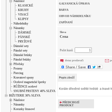
Náušnice
GALVANICKÁ ÚPRAVA
KLASICKÉ
KRUHY
BARVA
VISACÍ
OBVOD NÁHRDELNÍKU
KLIPSY
ZAPÍNANÍ
Náhrdelníky
Náramky
Sleva
DÁMSKÉ
Cena
PÁNSKÉ
PRYŽOVÉ
Dámské sety
Počet kusů
Pánské sety
Dámské řetízky
Pánské řetízky
dotaz prodavači
p
Přívěsky
Prsteny
Piercing
Kravatové spony
Popis zboží
Ocelové magnetické šperky
RŮŽENCE ocelové
Korále dřevěné světlé hnědé a tnavé hn
SNUBNÍ PRSTENY 40% SLEVA
BIŽUTERIE 30% SLEVA
Náušnice
PŘEDCHOZÍ
Náramky
PRODUKT
Korunky štrasové