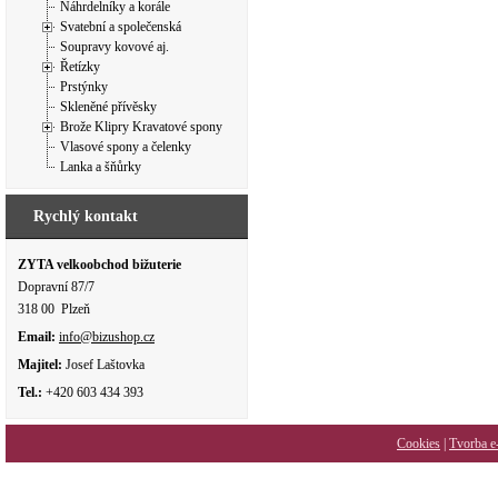
Náhrdelníky a korále
Svatební a společenská
Soupravy kovové aj.
Řetízky
Prstýnky
Skleněné přívěsky
Brože Klipry Kravatové spony
Vlasové spony a čelenky
Lanka a šňůrky
Rychlý kontakt
ZYTA velkoobchod bižuterie
Dopravní 87/7
318 00 Plzeň
Email:
info@bizushop.cz
Majitel:
Josef Laštovka
Tel.:
+420 603 434 393
Cookies
|
Tvorba e