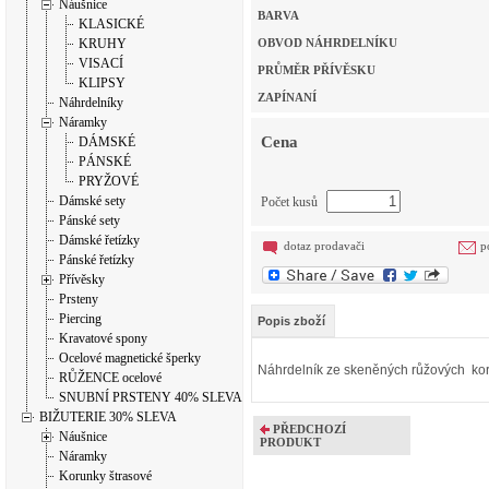
Náušnice
BARVA
KLASICKÉ
KRUHY
OBVOD NÁHRDELNÍKU
VISACÍ
PRŮMĚR PŘÍVĚSKU
KLIPSY
ZAPÍNANÍ
Náhrdelníky
Náramky
Cena
DÁMSKÉ
PÁNSKÉ
PRYŽOVÉ
Dámské sety
Počet kusů
Pánské sety
Dámské řetízky
dotaz prodavači
p
Pánské řetízky
Přívěsky
Prsteny
Piercing
Popis zboží
Kravatové spony
Ocelové magnetické šperky
Náhrdelník ze skeněných růžových ko
RŮŽENCE ocelové
SNUBNÍ PRSTENY 40% SLEVA
BIŽUTERIE 30% SLEVA
PŘEDCHOZÍ
Náušnice
PRODUKT
Náramky
Korunky štrasové