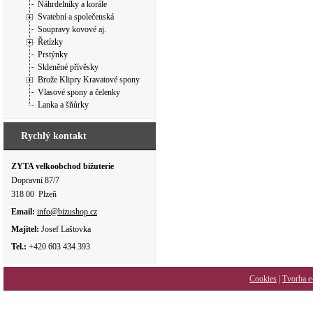
Náhrdelníky a korále
Svatební a společenská
Soupravy kovové aj.
Řetízky
Prstýnky
Skleněné přívěsky
Brože Klipry Kravatové spony
Vlasové spony a čelenky
Lanka a šňůrky
Rychlý kontakt
ZYTA velkoobchod bižuterie
Dopravní 87/7
318 00 Plzeň
Email:
info@bizushop.cz
Majitel:
Josef Laštovka
Tel.:
+420 603 434 393
Cookies
|
Tvorba e