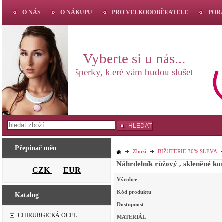
O NÁS
O NÁKUPU
PRO VELKOODBĚRATELE
POR
Vyberte si u nás...
šperky, které vám budou slušet
HLEDAT
Přepínač měn
Zboží
BIŽUTERIE 30% SLEVA
Náhrdelník růžový , skleněné 
CZK
EUR
Výrobce
Kód produktu
Katalog
Dostupnost
CHIRURGICKÁ OCEL
MATERIÁL