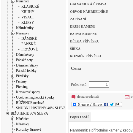
Náušnice
GALVANICKÁ ÚPRAVA
KLASICKÉ
KRUHY
OBVOD NÁHRDELNÍKU
VISACÍ
ZAPÍNANÍ
KLIPSY
DRUH KAMENE
Náhrdelníky
Náramky
BARVA KAMENE
DÁMSKÉ
DÉLKA PŘÍVĚSKU
PÁNSKÉ
ŠÍŘKA
PRYŽOVÉ
Dámské sety
ROZMĚR PŘÍVĚSKU
Pánské sety
Dámské řetízky
Cena
Pánské řetízky
Přívěsky
Prsteny
Počet kusů
Piercing
Kravatové spony
dotaz prodavači
p
Ocelové magnetické šperky
RŮŽENCE ocelové
SNUBNÍ PRSTENY 40% SLEVA
BIŽUTERIE 30% SLEVA
Popis zboží
Náušnice
Náramky
Korunky štrasové
Náhrdelník s přírodními kameny, ketlov