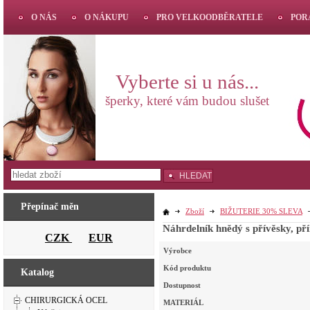
O NÁS
O NÁKUPU
PRO VELKOODBĚRATELE
POR
Vyberte si u nás...
šperky, které vám budou slušet
HLEDAT
Přepínač měn
Zboží
BIŽUTERIE 30% SLEVA
Náhrde
CZK
EUR
Výrobce
Kód produktu
Katalog
Dostupnost
CHIRURGICKÁ OCEL
MATERIÁL