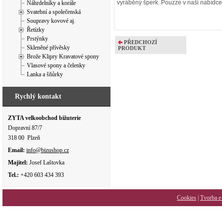
vyráběný šperk. Pouzze v naši nabídce
Náhrdelníky a korále
Svatební a společenská
Soupravy kovové aj.
Řetízky
Prstýnky
PŘEDCHOZÍ
Skleněné přívěsky
PRODUKT
Brože Klipry Kravatové spony
Vlasové spony a čelenky
Lanka a šňůrky
Rychlý kontakt
ZYTA velkoobchod bižuterie
Dopravní 87/7
318 00 Plzeň
Email:
info@bizushop.cz
Majitel:
Josef Laštovka
Tel.:
+420 603 434 393
Cookies
|
Tvorba e