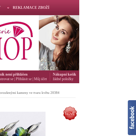
T
REKLAMACE ZBOŽÍ
ník není přihlášen
Nákupní košík
strovat se
|
Přihlásit se
|
Můj účet
žádné položky
s broušenými kameny ve tvaru květu 20384