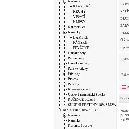
Náušnice
BAR
KLASICKÉ
KRUHY
ZAPÍ
VISACÍ
DRU
KLIPSY
BARV
Náhrdelníky
Náramky
DÉLK
DÁMSKÉ
ŠÍŘK
PÁNSKÉ
typ ná
PRYŽOVÉ
Dámské sety
Pánské sety
Cen
Dámské řetízky
Pánské řetízky
Přívěsky
Poče
Prsteny
Piercing
p
Kravatové spony
Ocelové magnetické šperky
Popis
RŮŽENCE ocelové
SNUBNÍ PRSTENY 40% SLEVA
BIŽUTERIE 30% SLEVA
Náder
Náušnice
působ
Vyjím
Náramky
Korunky štrasové