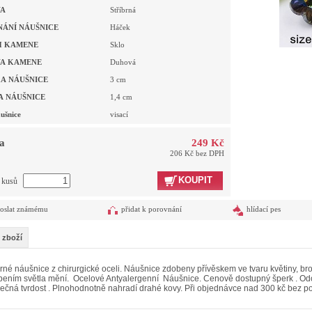
VA
Stříbrná
NÁNÍ NÁUŠNICE
Háček
H KAMENE
Sklo
A KAMENE
Duhová
A NÁUŠNICE
3
cm
A NÁUŠNICE
1,4
cm
ušnice
visací
a
249 Kč
206 Kč bez DPH
KOUPIT
t kusů
oslat známému
přidat k porovnání
hlídací pes
 zboží
né náušnice z chirurgické oceli. Náušnice zdobeny přívěskem ve tvaru květiny, b
ením světla mění. Ocelové Antyalergenní Náušnice. Cenově dostupný šperk . Odoln
ečná tvrdost . Plnohodnotně nahradí drahé kovy. Při objednávce nad 300 kč bez 