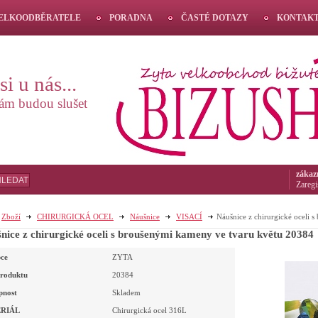
VELKOODBĚRATELE
PORADNA
ČASTÉ DOTAZY
KONTAK
i u nás...
vám budou slušet
zákaz
HLEDAT
Zaregi
Zboží
CHIRURGICKÁ OCEL
Náušnice
VISACÍ
Náušnice z chirurgické oceli 
Náušnice z chirurgické oceli s broušenými kameny ve tvaru květu 20384
ce
ZYTA
roduktu
20384
pnost
Skladem
RIÁL
Chirurgická ocel 316L