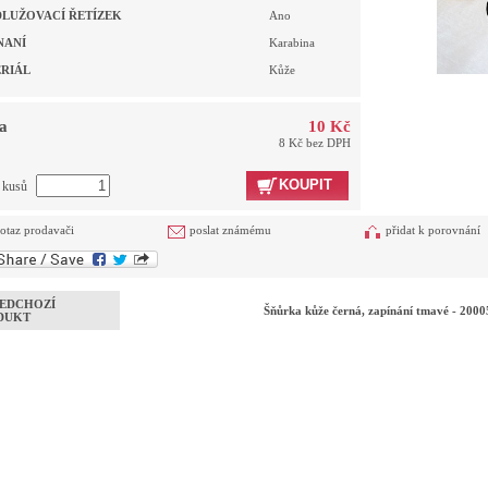
LUŽOVACÍ ŘETÍZEK
Ano
NANÍ
Karabina
RIÁL
Kůže
a
10 Kč
8 Kč bez DPH
KOUPIT
t kusů
otaz prodavači
poslat známému
přidat k porovnání
EDCHOZÍ
Šňůrka kůže černá, zapínání tmavé - 200
DUKT