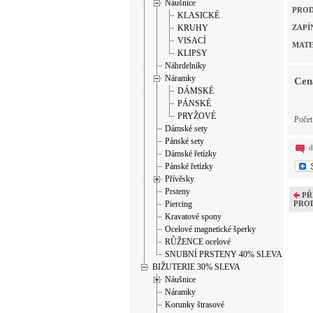
Náušnice
PROD
KLASICKÉ
KRUHY
ZAPÍ
VISACÍ
MATE
KLIPSY
Náhrdelníky
Náramky
Cen
DÁMSKÉ
PÁNSKÉ
PRYŽOVÉ
Poče
Dámské sety
Pánské sety
d
Dámské řetízky
Pánské řetízky
Přívěsky
Prsteny
PŘ
Piercing
PRO
Kravatové spony
Ocelové magnetické šperky
RŮŽENCE ocelové
SNUBNÍ PRSTENY 40% SLEVA
BIŽUTERIE 30% SLEVA
Náušnice
Náramky
Korunky štrasové