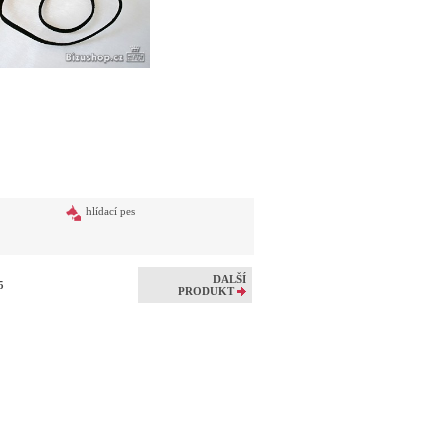
hlídací pes
DALŠÍ
05
PRODUKT