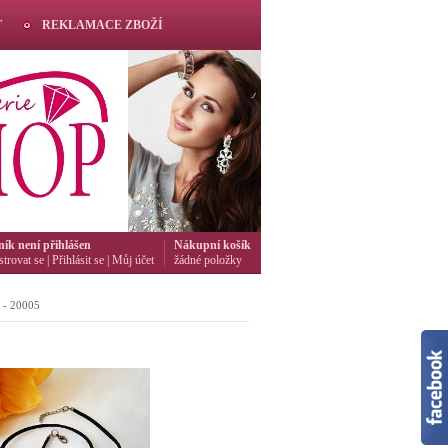
T
REKLAMACE ZBOŽÍ
ník není přihlášen
Nákupní košík
strovat se
|
Přihlásit se
|
Můj účet
žádné položky
é - 20005