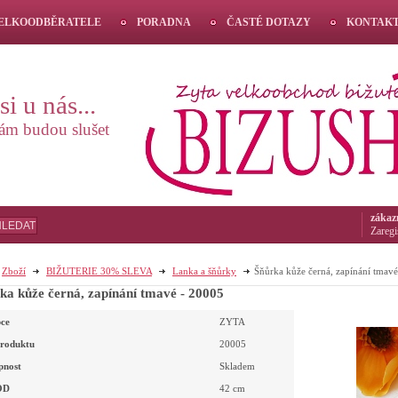
VELKOODBĚRATELE
PORADNA
ČASTÉ DOTAZY
KONTAK
i u nás...
vám budou slušet
zákaz
HLEDAT
Zaregi
Zboží
BIŽUTERIE 30% SLEVA
Lanka a šňůrky
Šňůrka kůže černá, zapínání tmav
Šňůrka kůže černá, zapínání tmavé - 20005
ce
ZYTA
roduktu
20005
pnost
Skladem
OD
42
cm