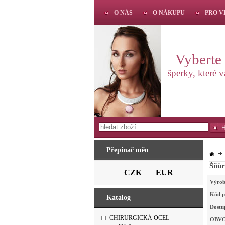
O NÁS
O NÁKUPU
PRO 
Vyberte s
šperky, které 
Přepínač měn
CZK
EUR
Výrob
Kód p
Katalog
Dostu
CHIRURGICKÁ OCEL
OBV