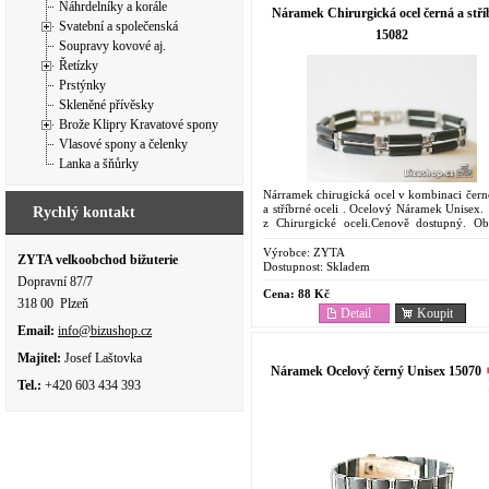
Náhrdelníky a korále
Náramek Chirurgická ocel černá a stří
Svatební a společenská
15082
Soupravy kovové aj.
Řetízky
Prstýnky
Skleněné přívěsky
Brože Klipry Kravatové spony
Vlasové spony a čelenky
Lanka a šňůrky
Nárramek chirugická ocel v kombinaci černé
a stříbrné oceli . Ocelový Náramek Unisex.
Rychlý kontakt
z Chirurgické oceli.Cenově dostupný. Ob
pro svoje vlastnosti. Odolnost proti korozi....
Výrobce:
ZYTA
ZYTA velkoobchod bižuterie
Dostupnost:
Skladem
Dopravní 87/7
Cena:
88 Kč
318 00 Plzeň
Detail
Koupit
Email:
info@bizushop.cz
Majitel:
Josef Laštovka
Náramek Ocelový černý Unisex 15070
Tel.:
+420 603 434 393