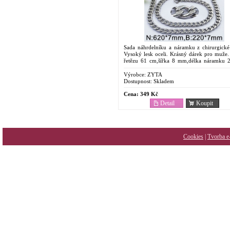
Sada náhrdelníku a náramku z chirurgické 
Vysoký lesk oceli. Krásný dárek pro muže.
řetězu 61 cm,šířka 8 mm,délka náramku 
šířka 8 mm.
Výrobce:
ZYTA
Dostupnost:
Skladem
Cena:
349 Kč
Detail
Koupit
Cookies
|
Tvorba e