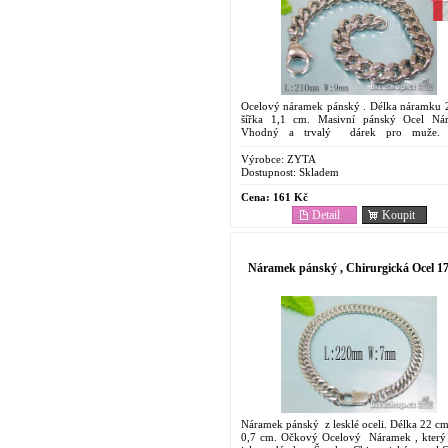
Ocelový náramek pánský . Délka náramku 
šířka 1,1 cm. Masivní pánský Ocel Ná
Vhodný a trvalý dárek pro muže. 
Chirurgická ocel.Cenově dostupný. Oblíbe
svoje vlastnosti....
Výrobce:
ZYTA
Dostupnost:
Skladem
Cena:
161 Kč
Detail
Koupit
Náramek pánský , Chirurgická Ocel 1
Náramek pánský z lesklé oceli. Délka 22 cm
0,7 cm. Očkový Ocelový Náramek , který 