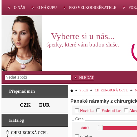
O NÁS
O NÁKUPU
PRO VELKOODBĚRATELE
POR
Vyberte si u nás...
šperky, které vám budou slušet
HLEDAT
Zboží
CHIRURGICKÁ OCEL
N
Přepínač měn
Pánské náramky z chirurgick
CZK
EUR
Novinka
Poslední kus
Akc
Cena
Katalog
88
Kč
CHIRURGICKÁ OCEL
skladem