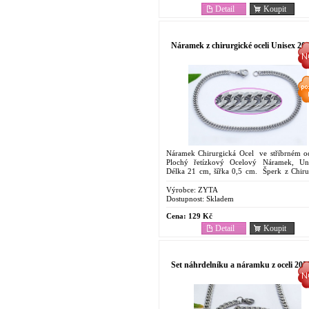
Detail
Koupit
Náramek z chirurgické oceli Unisex 20
Náramek Chirurgická Ocel ve stříbrném od
Plochý řetízkový Ocelový Náramek, Un
Délka 21 cm, šířka 0,5 cm. Šperk z Chiru
oceli.Cenově dostupný. Oblíbený pro svoje..
Výrobce:
ZYTA
Dostupnost:
Skladem
Cena:
129 Kč
Detail
Koupit
Set náhrdelníku a náramku z oceli 205