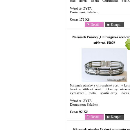
jako dárek. Šperk Chirurgická ocel.
dostupný. Oblíbený pro svoje vlastn
Odolnost...
Výrobce:
ZYTA
Dostupnost:
Skladem
Cena:
176 Kč
Detail
Koupit
Náramek Pánský ,Chirurgická ocel čer
stříbrná 15076
Náramek pánský z chirurgické oceli v kom
černé a stříbrné oceli . Ocelový náram
vyznavače moto sportů.levný dáre
muže. Šperk z Chirurgické oceli.C
dostupný. Oblíbený...
Výrobce:
ZYTA
Dostupnost:
Skladem
Cena:
92 Kč
Detail
Koupit
Náramek pánský Ocelový pro moto sp