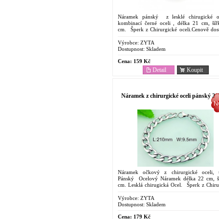
Náramek pánský z lesklé chirugické o
kombinací černé oceli , délka 21 cm, šíř
cm. Šperk z Chirurgické oceli.Cenově dos
Oblíbený pro svoje vlastnosti. Odolnost proti
Výrobce:
ZYTA
Dostupnost:
Skladem
Cena:
159 Kč
Detail
Koupit
Náramek z chirurgické oceli pánský 20
Náramek očkový z chirurgické oceli, 
Pánský Ocelový Náramek délka 22 cm, š
cm. Lesklá chirugická Ocel. Šperk z Chiru
oceli.Cenově dostupný. Oblíbený pro svoje..
Výrobce:
ZYTA
Dostupnost:
Skladem
Cena:
179 Kč