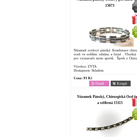
15073
Náramek ocelový pánský. Kombinace chiru
oceli ve světlém odstínu a černé . Vhodný
pro vyznavače moto sportů. Šperk z Chiru
oceli.Cenově dostupný. Oblíbený pro svoje..
Výrobce:
ZYTA
Dostupnost:
Skladem
Cena:
93 Kč
Detail
Koupit
Náramek Pánský, Chirurgická Ocel č
a stříbrná 15115