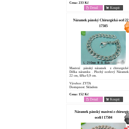
Cena:
233 Kč
Detail
Koupit
Náramek pánský Chirurgická ocel 22
17505
Masivní pánský náramek z chirurgické 
Délka náramku . Plochý ocelový Náramek
22 cm, šířka 0,9 cm.
Výrobce:
ZYTA
Dostupnost:
Skladem
Cena:
152 Kč
Detail
Koupit
Náramek pánský masivní z chirurgi
oceli l 17504