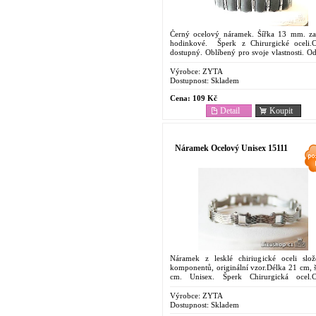
Černý ocelový náramek. Šířka 13 mm. za
hodinkové. Šperk z Chirurgické oceli.
dostupný. Oblíbený pro svoje vlastnosti. O
proti korozi. Barevná stálost. Vyjímečná tvrd
Výrobce:
ZYTA
Dostupnost:
Skladem
Cena:
109 Kč
Detail
Koupit
Náramek Ocelový Unisex 15111
Náramek z lesklé chiriugické oceli slo
komponentů, originální vzor.Délka 21 cm, š
cm. Unisex. Šperk Chirurgická ocel.
dostupný. Oblíbený pro svoje vlastnosti. O
proti korozi....
Výrobce:
ZYTA
Dostupnost:
Skladem