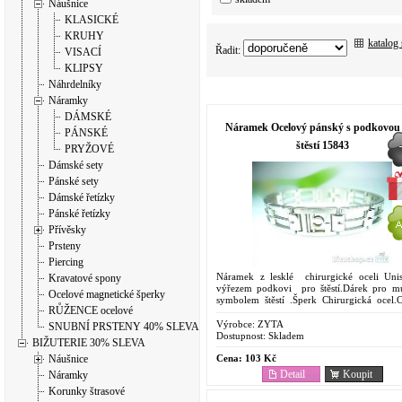
Náušnice
KLASICKÉ
KRUHY
katalog
Řadit:
VISACÍ
KLIPSY
Náhrdelníky
Náramky
DÁMSKÉ
Náramek Ocelový pánský s podkovou
PÁNSKÉ
štěstí 15843
PRYŽOVÉ
Dámské sety
Pánské sety
Dámské řetízky
Pánské řetízky
Přívěsky
Prsteny
Piercing
Náramek z lesklé chirurgické oceli Un
Kravatové spony
výřezem podkovi pro štěstí.Dárek pro m
Ocelové magnetické šperky
symbolem štěstí .Šperk Chirurgická ocel.
RŮŽENCE ocelové
dostupný. Oblíbený pro svoje vlastn
Odolnost...
Výrobce:
ZYTA
SNUBNÍ PRSTENY 40% SLEVA
Dostupnost:
Skladem
BIŽUTERIE 30% SLEVA
Cena:
103 Kč
Náušnice
Detail
Koupit
Náramky
Korunky štrasové