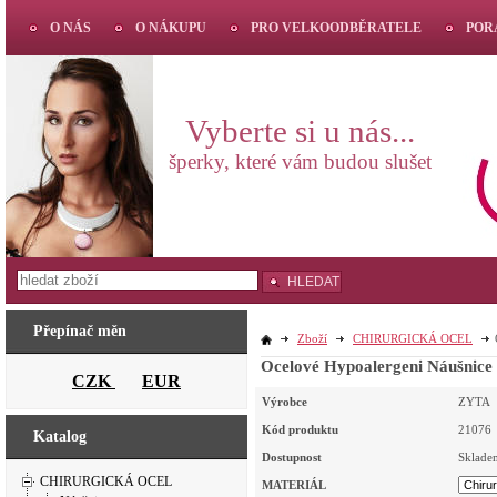
O NÁS
O NÁKUPU
PRO VELKOODBĚRATELE
POR
Vyberte si u nás...
šperky, které vám budou slušet
HLEDAT
Přepínač měn
Zboží
CHIRURGICKÁ OCEL
Ocelové Hypoal
CZK
EUR
Výrobce
ZYTA
Kód produktu
21076
Katalog
Dostupnost
Sklade
CHIRURGICKÁ OCEL
MATERIÁL