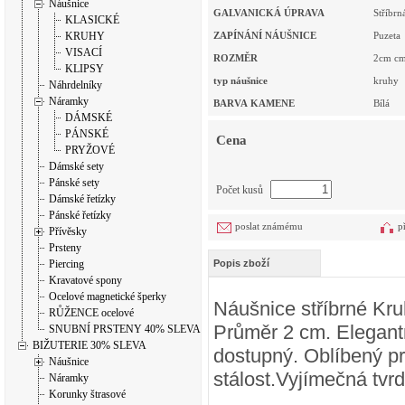
Náušnice
GALVANICKÁ ÚPRAVA
Stříbrn
KLASICKÉ
KRUHY
ZAPÍNÁNÍ NÁUŠNICE
Puzeta
VISACÍ
ROZMĚR
2cm
c
KLIPSY
typ náušnice
kruhy
Náhrdelníky
Náramky
BARVA KAMENE
Bílá
DÁMSKÉ
PÁNSKÉ
Cena
PRYŽOVÉ
Dámské sety
Pánské sety
Počet kusů
Dámské řetízky
Pánské řetízky
poslat známému
p
Přívěsky
Prsteny
Piercing
Popis zboží
Kravatové spony
Ocelové magnetické šperky
Náušnice stříbrné Kru
RŮŽENCE ocelové
Průměr 2 cm. Elegant
SNUBNÍ PRSTENY 40% SLEVA
BIŽUTERIE 30% SLEVA
dostupný. Oblíbený pr
Náušnice
stálost.Vyjímečná tvr
Náramky
Korunky štrasové