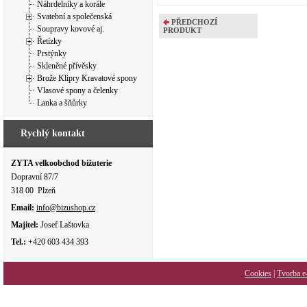
Náhrdelníky a korále
Svatební a společenská
PŘEDCHOZÍ
Soupravy kovové aj.
PRODUKT
Řetízky
Prstýnky
Skleněné přívěsky
Brože Klipry Kravatové spony
Vlasové spony a čelenky
Lanka a šňůrky
Rychlý kontakt
ZYTA velkoobchod bižuterie
Dopravní 87/7
318 00 Plzeň
Email:
info@bizushop.cz
Majitel:
Josef Laštovka
Tel.:
+420 603 434 393
Cookies
|
Tvorba e