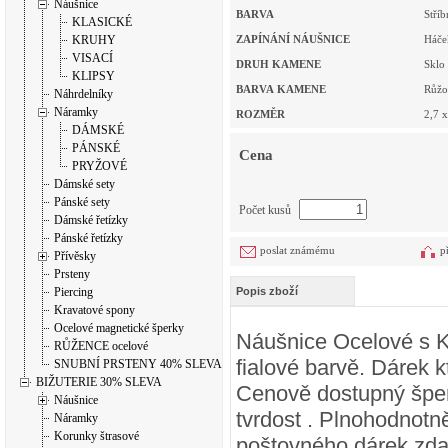
Náušnice
BARVA
Stříb
KLASICKÉ
KRUHY
ZAPÍNÁNÍ NÁUŠNICE
Háče
VISACÍ
DRUH KAMENE
Sklo
KLIPSY
BARVA KAMENE
Růžo
Náhrdelníky
Náramky
ROZMĚR
2,7 x
DÁMSKÉ
PÁNSKÉ
Cena
PRYŽOVÉ
Dámské sety
Pánské sety
Počet kusů
Dámské řetízky
Pánské řetízky
poslat známému
p
Přívěsky
Prsteny
Piercing
Popis zboží
Kravatové spony
Ocelové magnetické šperky
Náušnice Ocelové s K
RŮŽENCE ocelové
fialové barvě. Dárek 
SNUBNÍ PRSTENY 40% SLEVA
BIŽUTERIE 30% SLEVA
Cenově dostupný šperk
Náušnice
tvrdost . Plnohodnotn
Náramky
Korunky štrasové
poštovného dárek zd