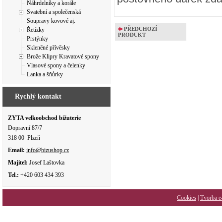
Náhrdelníky a korále
Svatební a společenská
Soupravy kovové aj.
PŘEDCHOZÍ
Řetízky
PRODUKT
Prstýnky
Skleněné přívěsky
Brože Klipry Kravatové spony
Vlasové spony a čelenky
Lanka a šňůrky
Rychlý kontakt
ZYTA velkoobchod bižuterie
Dopravní 87/7
318 00 Plzeň
Email:
info@bizushop.cz
Majitel:
Josef Laštovka
Tel.:
+420 603 434 393
Cookies
|
Tvorba e