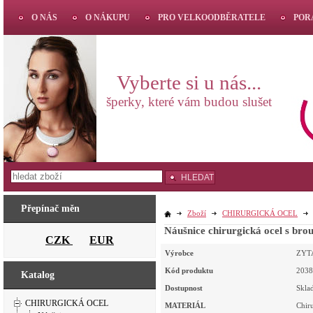
O NÁS
O NÁKUPU
PRO VELKOODBĚRATELE
POR
Vyberte si u nás...
šperky, které vám budou slušet
HLEDAT
Přepínač měn
Zboží
CHIRURGICKÁ OCEL
Náušnice chirurgická ocel s br
CZK
EUR
Výrobce
ZYT
Kód produktu
2038
Katalog
Dostupnost
Skla
CHIRURGICKÁ OCEL
MATERIÁL
Chir