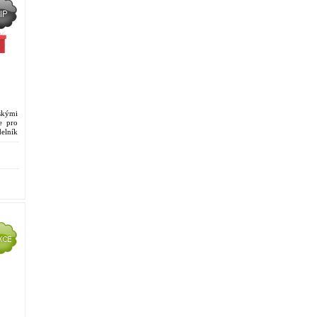
skými
e pro
elník
...