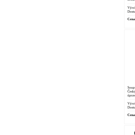
přil
upout
Výro
Dostu
Cena
Soup
Česk
úpra
řešen
tradi
Výro
Dostu
Cena