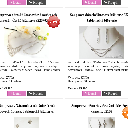
Detail
Koupit
Detail
Koupit
uprava dámská štrasová z broušených
Souprava dámské štrasové bižuterie 32
amenů . Česká bižuterie 3226702 Zyta
Jablonecká bižuterie
prava dámská .Náhrdelník, Náramek,
Set , Náhrdelník a Náušnice z Českých brou
nice ve stříbrné povrch úpravě s českými
skleněných kamínkův barvě krystal, stř
něnými kameny v barvě krystal. Jemný šperk
povrchová úprava. Špek k slavnostní přílež
lavnostní příležitosti a svatbu.Tradiční
na svatbu a do tanečních. Ruční výroba....
necká...
bce:
ZYTA
Výrobce:
ZYTA
pnost:
Skladem
Dostupnost:
Skladem
:
299 Kč
Cena:
219 Kč
Detail
Koupit
Detail
Koupit
Souprava , Náramek a náušnice černá
Souprava bižuterie z českými skleněn
povrch úprava, Jablonecká bižuterie.
kameny. 32169
30708E