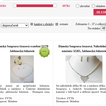
41
Kč
697
Kč
zlevněné
skladem
HLED
katalog s obrázky
seznam
Zobrazeno 1 - 37 z celkov
:
Na stránku
ská Souprava štrasová svatební 32278
Dámská Souprava štrasová. Náhrdelní
Jablonecká bižuterie
náušnice 32265, Jablonecká bižuteri
ný jemný set společenské bižuterie.
Set náhrdelník délka 46 cm a náušnice délka
delník a náušnice z Českými skleněnými
Souprava z českých broušených sklen
nky. jablonecká bižuterie. . Dostupná cena,
kamenů v bílé barvě a stříbrné úpravě. Svat
 dárek v kvalitním provedení. V případě, že
společenská souprava.Tradični Jablonecká...
..
bce:
ZYTA
Výrobce:
ZYTA
pnost:
Skladem
Dostupnost:
Skladem