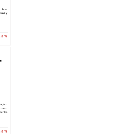
 tvar
mínky
0,0 %
e
ekých
emném
onecká
ek. V
0,0 %