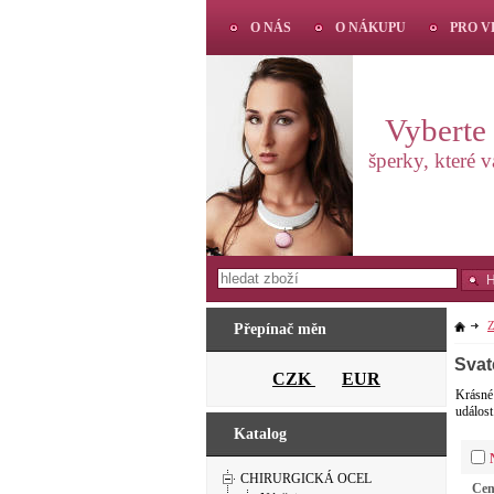
O NÁS
O NÁKUPU
PRO 
Vyberte s
šperky, které 
Z
Přepínač měn
Svat
CZK
EUR
Krásné 
událost
Katalog
CHIRURGICKÁ OCEL
Ce