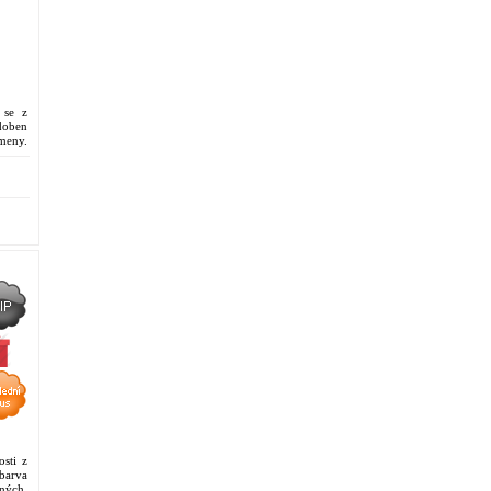
 se z
doben
meny.
ká
sti z
arva
ených