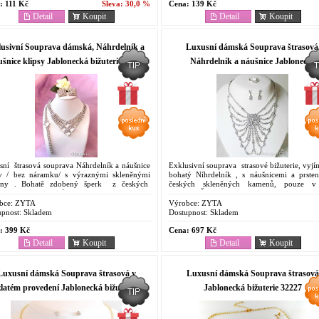
:
111 Kč
Sleva:
30,0 %
Cena:
139 Kč
Detail
Koupit
Detail
Koupit
lusivní Souprava dámská, Náhrdelník a
Luxusní dámská Souprava štrasová
šnice klipsy Jablonecká bižuterie 32225
Náhrdelník a náušnice Jablonecká
bižuterie 300010
sní štrasová souprava Náhrdelník a náušnice
Exklusivní souprava strasové bižuterie, vyj
sy / bez náramku/ s výraznými skleněnými
bohatý Níhrdelník , s náušnicemi a prste
ny . Bohatě zdobený šperk z českých
českých skleněných kamenů, pouze v
ených stras kamenů, nabídce. . TModní...
nabídce. Šperk ke slavnostní příležitosti a s
Poslední a...
bce:
ZYTA
Výrobce:
ZYTA
pnost:
Skladem
Dostupnost:
Skladem
:
399 Kč
Cena:
697 Kč
Detail
Koupit
Detail
Koupit
Luxusní dámská Souprava štrasová v
Luxusní dámská Souprava štrasová
zlatém provedení Jablonecká bižuterie
Jablonecká bižuterie 32227
31994