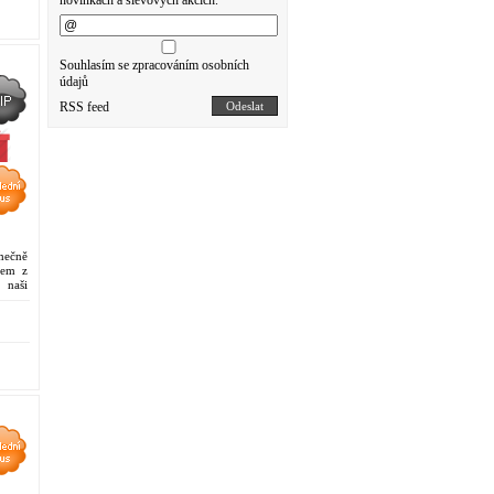
novinkách a slevových akcích.
Souhlasím se zpracováním osobních
.
údajů
RSS feed
Odeslat
ímečně
nem z
 naši
vatbu.