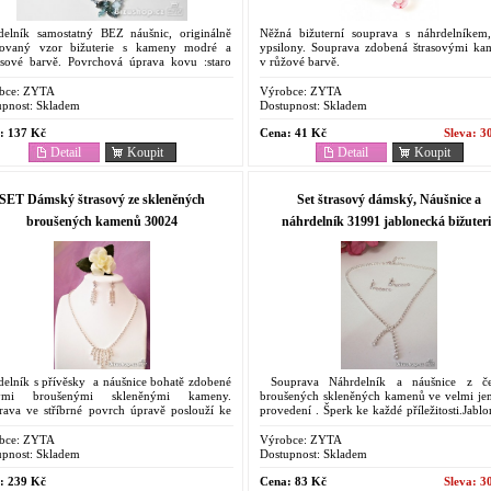
delník samostatný BEZ náušnic, originálně
Něžná bižuterní souprava s náhrdelníkem,
covaný vzor bižuterie s kameny modré a
ypsilony. Souprava zdobená štrasovými ka
ysové barvě. Povrchová úprava kovu :staro
v růžové barvě.
o.
bce:
ZYTA
Výrobce:
ZYTA
pnost:
Skladem
Dostupnost:
Skladem
:
137 Kč
Cena:
41 Kč
Sleva:
3
Detail
Koupit
Detail
Koupit
SET Dámský štrasový ze skleněných
Set štrasový dámský, Náušnice a
broušených kamenů 30024
náhrdelník 31991 jablonecká bižuteri
delník s přívěsky a náušnice bohatě zdobené
Souprava Náhrdelník a náušnice z č
kými broušenými skleněnými kameny.
broušených skleněných kamenů ve velmi j
rava ve stříbrné povrch úpravě poslouží ke
provedení . Šperk ke každé příležitosti.Jabl
ostím příležitostem, svatbu a do tanečních.
bižuterie. Dostupná cena, levný dár
 výroba....
případě,...
bce:
ZYTA
Výrobce:
ZYTA
pnost:
Skladem
Dostupnost:
Skladem
:
239 Kč
Cena:
83 Kč
Sleva:
3