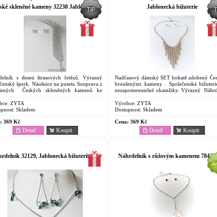
ské skleněné kameny 32230 Jablonecká
Jablonecká bižuterie
bižuterie
delník s deseti štrasových řetězů. Výrazný
Nadčasový dámský SET bohatě zdobený Če
čenský šperk. Náušnice na pusetu Souprava z
broušenými kameny . Společenská bižuteri
šených Českých skleněných kamenů ke
nezapomenutelné okamžiky. Výrazný Náhrd
ostní příležitosti a svatbu. Ruční výroba....
a jemné, decentní náušnice, bílý štras v barvě
bce:
ZYTA
Výrobce:
ZYTA
pnost:
Skladem
Dostupnost:
Skladem
:
369 Kč
Cena:
369 Kč
Detail
Koupit
Detail
Koupit
rdelník 32129, Jablonecká bižuterie
Náhrdelník s růžovým kamenem 7842