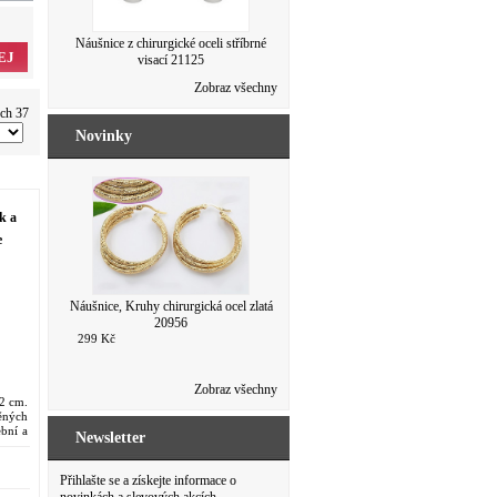
Náušnice z chirurgické oceli kytičky se
Náušnice z chirurgické oceli stříbrné
EJ
skleněnými kameny 21124
visací 21125
103 Kč
92 Kč
Zobraz všechny
103 Kč
92 Kč
ých 37
Novinky
k a
e
Náušnice, Kruhy chirurgická ocel zlatá
20956
299 Kč
Náušnice chirurgická ocel, kruhy zlaté
20982
173 Kč
Zobraz všechny
 2 cm.
ěných
ební a
Newsletter
Přihlašte se a získejte informace o