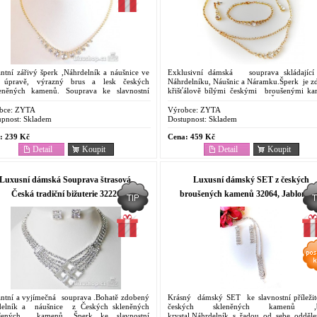
ntní zářivý šperk ,Náhrdelník a náušnice ve
Exklusivní dámská souprava skládající
é úpravě, výrazný brus a lesk českých
Náhrdelníku, Náušnic a Náramku.Šperk je z
něných kamenů. Souprava ke slavnostní
křišťálově bílými českými broušenými ka
žitosti a svatbu. Ruční výroba. Tradiční...
Povrchová úprava lesklé zlato. Řetízek na...
bce:
ZYTA
Výrobce:
ZYTA
pnost:
Skladem
Dostupnost:
Skladem
:
239 Kč
Cena:
459 Kč
Detail
Koupit
Detail
Koupit
Luxusní dámská Souprava štrasová,
Luxusní dámský SET z českých
Česká tradiční bižuterie 32226
broušených kamenů 32064, Jablonec
bižuterie
antní a vyjímečná souprava .Bohatě zdobený
Krásný dámský SET ke slavnostní příležito
delník a náušnice z Českých skleněných
českých skleněných kamenů ,b
šených kamenů. Šperk ke slavnostní
krystal.Náhrdelník s řadou od sebe odděl