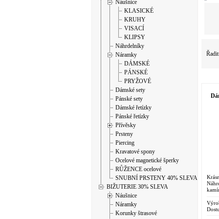
Náušnice
KLASICKÉ
KRUHY
VISACÍ
KLIPSY
Náhrdelníky
Řadit
Náramky
DÁMSKÉ
PÁNSKÉ
PRYŽOVÉ
Dámské sety
Dám
Pánské sety
Dámské řetízky
Pánské řetízky
Přívěsky
Prsteny
Piercing
Kravatové spony
Ocelové magnetické šperky
RŮŽENCE ocelové
Krás
SNUBNÍ PRSTENY 40% SLEVA
Náhr
BIŽUTERIE 30% SLEVA
kamí
Náušnice
levný
Vaše.
Výro
Náramky
Dostu
Korunky štrasové