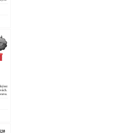
.
ká
skými
ách.
rava.
Ruční
238