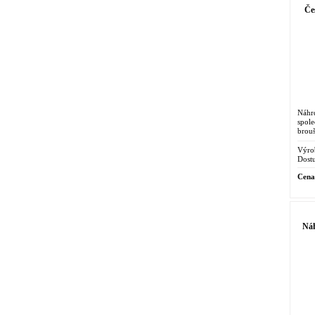
Če
Náhr
spole
brou
slavn
Výro
Dostu
Cena
Náh