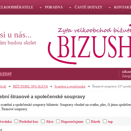
VELKOODBĚRATELE
PORADNA
ČASTÉ DOTAZY
KONTAK
i u nás...
vám budou slušet
zákaz
HLEDAT
Zaregi
boží
BIŽUTERIE 30% SLEVA
Svatební a společenská
Štrasové soupravy
(37 produ
ební štrasové a společenské soupravy
svatební a společenské soupravy bižuterie. Soupravy vhodné na svatbu, ples, či jinou společe
. Štrasové soupravy.
Novinka
Poslední kus
Akce
Doporučujeme
Dárek
top
na