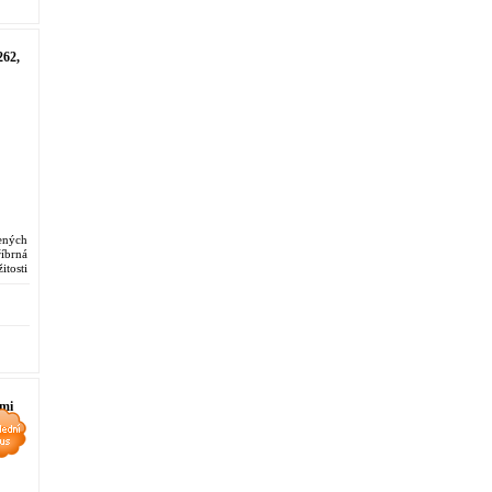
262,
šených
íbrná
itosti
ými