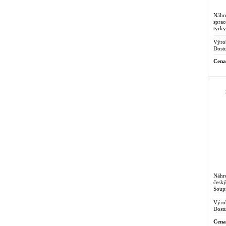
Náhr
spra
tyrk
stříbr
Výro
Dostu
Cena
Náhr
čes
Soup
slavn
Ruční
Výro
Dostu
Cena