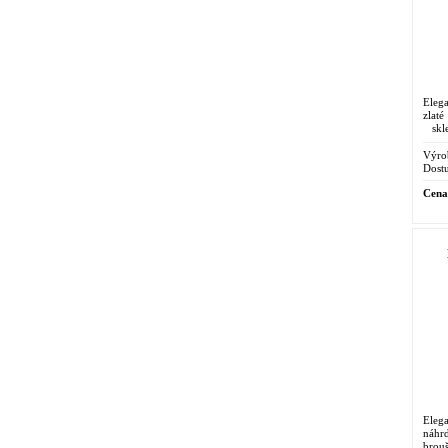
Elega
zlat
skle
příle
Výro
Dostu
Cena
Eleg
náhr
brou