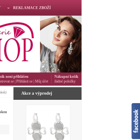
T
REKLAMACE ZBOŽÍ
ník není přihlášen
Nákupní košík
strovat se
|
Přihlásit se
|
Můj účet
žádné položky
ktů)
Akce a výprodej
nskou