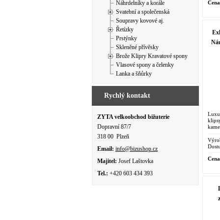
Cena
Náhrdelníky a korále
Svatební a společenská
Soupravy kovové aj.
Řetízky
Ex
Prstýnky
Náu
Skleněné přívěsky
Brože Klipry Kravatové spony
Vlasové spony a čelenky
Lanka a šňůrky
Rychlý kontakt
Luxu
ZYTA velkoobchod bižuterie
klip
Dopravní 87/7
kame
brouš
318 00 Plzeň
Výro
Dostu
Email:
info@bizushop.cz
Cena
Majitel:
Josef Laštovka
Tel.:
+420 603 434 393