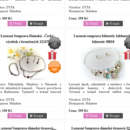
ežitosti a svatbu. Modní dopněk , který
přívěsků v pěti řadách a náušnice ve stejném..
á...
bce:
ZYTA
Výrobce:
ZYTA
pnost:
Skladem
Dostupnost:
Skladem
:
369 Kč
Cena:
299 Kč
Detail
Koupit
Detail
Koupit
Luxusní Souprava Dámská . Český
Luxusní souprava bižuterie Jablonec
výrobek z broušených 32247
bižuterie 30010
rava Náhrdelník, Náušnice a Náramek z
Luxusní šperk, náhrdelník a náušnice s če
ých skleněných kamenů . Tmavá povrchová
skleněnými kameny v duhových barv
va Ruthenium. Vyjímečý a krásně barevně
Výrazná a krásně barevně laděná soup
ý šperk.Originální vzor pouze v naši nabídce.
Originální modní doplěk který upoutá. 
ční Česká...
výroba. Tradiční...
bce:
ZYTA
Výrobce:
ZYTA
pnost:
Skladem
Dostupnost:
Skladem
:
349 Kč
Cena:
399 Kč
Detail
Koupit
Detail
Koupit
Luxusní Souprava dámská štrasová .
Luxusní Souprava dámská štrasová 32