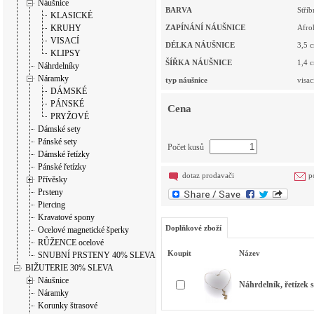
Náušnice
BARVA
Stříb
KLASICKÉ
KRUHY
ZAPÍNÁNÍ NÁUŠNICE
Afro
VISACÍ
DÉLKA NÁUŠNICE
3,5
c
KLIPSY
ŠÍŘKA NÁUŠNICE
1,4
c
Náhrdelníky
Náramky
typ náušnice
visac
DÁMSKÉ
PÁNSKÉ
Cena
PRYŽOVÉ
Dámské sety
Pánské sety
Počet kusů
Dámské řetízky
Pánské řetízky
dotaz prodavači
p
Přívěsky
Prsteny
Piercing
Kravatové spony
Doplňkové zboží
Ocelové magnetické šperky
RŮŽENCE ocelové
Koupit
Název
SNUBNÍ PRSTENY 40% SLEVA
BIŽUTERIE 30% SLEVA
Náušnice
Náhrdelník, řetízek
Náramky
Korunky štrasové