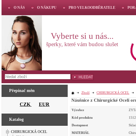
O NÁS
O NÁKUPU
PRO VELKOODBĚRATELE
POR
Vyberte si u nás...
šperky, které vám budou slušet
HLEDAT
Přepínač měn
Zboží
CHIRURGICKÁ OCEL
Náušnice z Chirurgické Oceli o
CZK
EUR
Výrobce
ZYT
Kód produktu
1512
Katalog
Dostupnost
Skla
CHIRURGICKÁ OCEL
MATERIÁL
Chir