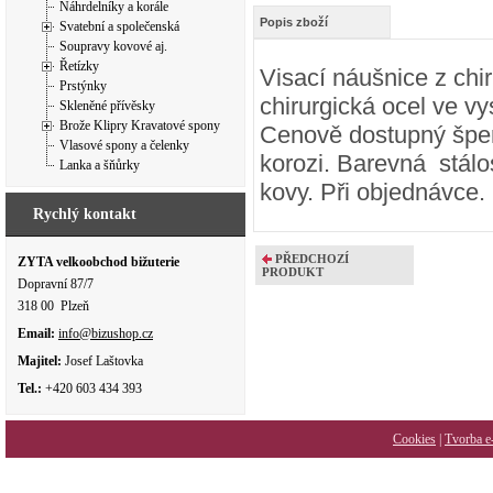
Náhrdelníky a korále
Popis zboží
Svatební a společenská
Soupravy kovové aj.
Řetízky
Visací náušnice z chi
Prstýnky
chirurgická ocel ve 
Skleněné přívěsky
Brože Klipry Kravatové spony
Cenově dostupný šperk
Vlasové spony a čelenky
korozi. Barevná stálo
Lanka a šňůrky
kovy. Při objednávce
Rychlý kontakt
PŘEDCHOZÍ
ZYTA velkoobchod bižuterie
PRODUKT
Dopravní 87/7
318 00 Plzeň
Email:
info@bizushop.cz
Majitel:
Josef Laštovka
Tel.:
+420 603 434 393
Cookies
|
Tvorba e