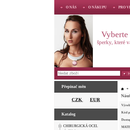
O NÁS
O NÁKUPU
PRO 
Vyberte s
šperky, které 
Přepínač měn
Náuš
CZK
EUR
Výrob
Kód p
Katalog
Dostu
CHIRURGICKÁ OCEL
MATE