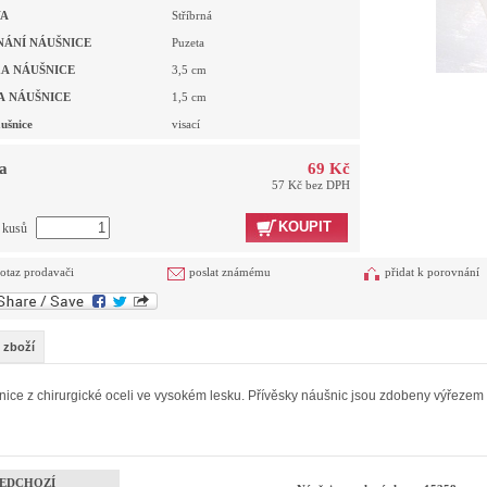
VA
Stříbrná
NÁNÍ NÁUŠNICE
Puzeta
A NÁUŠNICE
3,5
cm
A NÁUŠNICE
1,5
cm
ušnice
visací
a
69 Kč
57 Kč bez DPH
KOUPIT
t kusů
otaz prodavači
poslat známému
přidat k porovnání
 zboží
ice z chirurgické oceli ve vysokém lesku. Přívěsky náušnic jsou zdobeny výřezem 
EDCHOZÍ