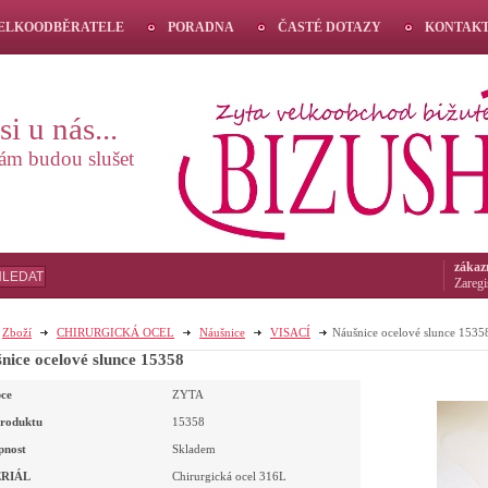
VELKOODBĚRATELE
PORADNA
ČASTÉ DOTAZY
KONTAK
i u nás...
vám budou slušet
zákaz
HLEDAT
Zaregi
Zboží
CHIRURGICKÁ OCEL
Náušnice
VISACÍ
Náušnice ocelové slunce 1535
nice ocelové slunce 15358
ce
ZYTA
roduktu
15358
pnost
Skladem
RIÁL
Chirurgická ocel 316L