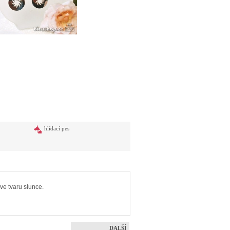
hlídací pes
ve tvaru slunce.
DALŠÍ