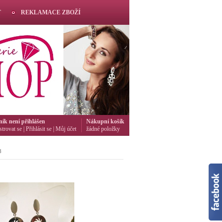
T
REKLAMACE ZBOŽÍ
ník není přihlášen
Nákupní košík
strovat se
|
Přihlásit se
|
Můj účet
žádné položky
8