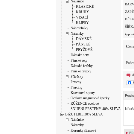
Náušnice
BAR
KLASICKÉ
KRUHY
ZAPÍ
VISACÍ
DÉLK
KLIPSY
ŠÍŘK
Náhrdelníky
Náramky
typ ná
DÁMSKÉ
PÁNSKÉ
Cen
PRYŽOVÉ
Dámské sety
Pánské sety
Poče
Dámské řetízky
Pánské řetízky
d
Přívěsky
Prsteny
Piercing
Kravatové spony
Popis
Ocelové magnetické šperky
RŮŽENCE ocelové
SNUBNÍ PRSTENY 40% SLEVA
Náušn
BIŽUTERIE 30% SLEVA
Náušnice
Náramky
Korunky štrasové
PŘ