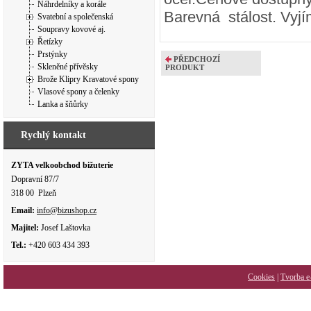
Náhrdelníky a korále
Barevná stálost. Vyjí
Svatební a společenská
Soupravy kovové aj.
Řetízky
Prstýnky
PŘEDCHOZÍ
Skleněné přívěsky
PRODUKT
Brože Klipry Kravatové spony
Vlasové spony a čelenky
Lanka a šňůrky
Rychlý kontakt
ZYTA velkoobchod bižuterie
Dopravní 87/7
318 00 Plzeň
Email:
info@bizushop.cz
Majitel:
Josef Laštovka
Tel.:
+420 603 434 393
Cookies
|
Tvorba e