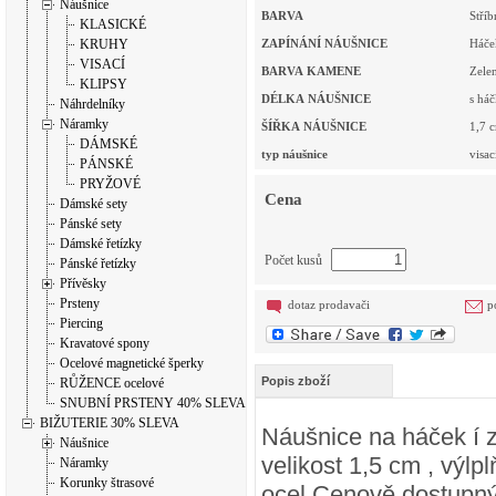
Náušnice
BARVA
Stříb
KLASICKÉ
KRUHY
ZAPÍNÁNÍ NÁUŠNICE
Háče
VISACÍ
BARVA KAMENE
Zele
KLIPSY
DÉLKA NÁUŠNICE
s há
Náhrdelníky
Náramky
ŠÍŘKA NÁUŠNICE
1,7
c
DÁMSKÉ
typ náušnice
visac
PÁNSKÉ
PRYŽOVÉ
Cena
Dámské sety
Pánské sety
Dámské řetízky
Počet kusů
Pánské řetízky
Přívěsky
Prsteny
dotaz prodavači
p
Piercing
Kravatové spony
Ocelové magnetické šperky
Popis zboží
RŮŽENCE ocelové
SNUBNÍ PRSTENY 40% SLEVA
BIŽUTERIE 30% SLEVA
Náušnice na háček í z 
Náušnice
velikost 1,5 cm , výlp
Náramky
Korunky štrasové
ocel.Cenově dostupný. 