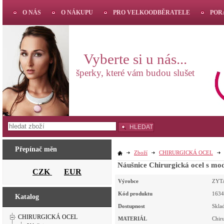
O NÁS
O NÁKUPU
PRO VELKOODBĚRATELE
POR
Vyberte si u nás...
šperky, které vám budou slušet
HLEDAT
Přepínač měn
Zboží
CHIRURGICKÁ OCEL
CZK
EUR
Výrobce
ZYT
Kód produktu
1634
Katalog
Dostupnost
Skla
CHIRURGICKÁ OCEL
MATERIÁL
Chir