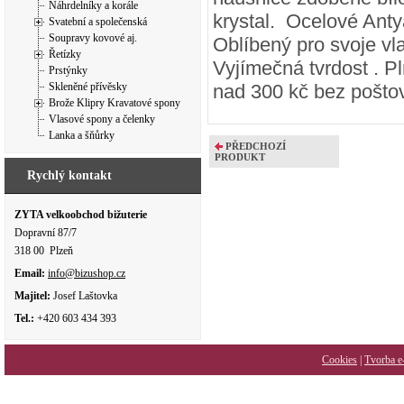
Náhrdelníky a korále
krystal. Ocelové Ant
Svatební a společenská
Soupravy kovové aj.
Oblíbený pro svoje vla
Řetízky
Vyjímečná tvrdost . P
Prstýnky
Skleněné přívěsky
nad 300 kč bez pošto
Brože Klipry Kravatové spony
Vlasové spony a čelenky
Lanka a šňůrky
PŘEDCHOZÍ
PRODUKT
Rychlý kontakt
ZYTA velkoobchod bižuterie
Dopravní 87/7
318 00 Plzeň
Email:
info@bizushop.cz
Majitel:
Josef Laštovka
Tel.:
+420 603 434 393
Cookies
|
Tvorba e