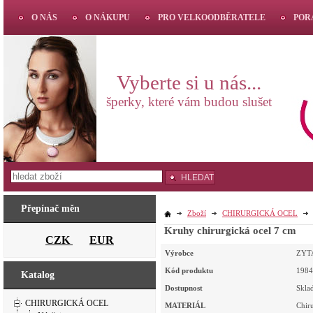
O NÁS
O NÁKUPU
PRO VELKOODBĚRATELE
POR
Vyberte si u nás...
šperky, které vám budou slušet
HLEDAT
Přepínač měn
Zboží
CHIRURGICKÁ OCEL
Kruhy chirurgická ocel 7 cm
CZK
EUR
Výrobce
ZYT
Kód produktu
1984
Katalog
Dostupnost
Skla
CHIRURGICKÁ OCEL
MATERIÁL
Chir