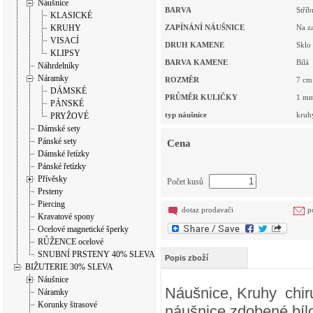
Náušnice
BARVA
Stříb
KLASICKÉ
KRUHY
ZAPÍNÁNÍ NÁUŠNICE
Na z
VISACÍ
DRUH KAMENE
Sklo
KLIPSY
BARVA KAMENE
Bílá
Náhrdelníky
Náramky
ROZMĚR
7
cm
DÁMSKÉ
PRŮMĚR KULIČKY
1
m
PÁNSKÉ
typ náušnice
kruh
PRYŽOVÉ
Dámské sety
Pánské sety
Cena
Dámské řetízky
Pánské řetízky
Přívěsky
Počet kusů
Prsteny
Piercing
dotaz prodavači
p
Kravatové spony
Ocelové magnetické šperky
RŮŽENCE ocelové
SNUBNÍ PRSTENY 40% SLEVA
Popis zboží
BIŽUTERIE 30% SLEVA
Náušnice
Náušnice, Kruhy chiru
Náramky
Korunky štrasové
náušnice zdobené bíl