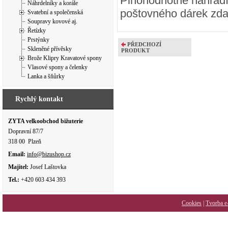
Plnohodnotně nahradí
Náhrdelníky a korále
poštovného dárek zd
Svatební a společenská
Soupravy kovové aj.
Řetízky
Prstýnky
PŘEDCHOZÍ
Skleněné přívěsky
PRODUKT
Brože Klipry Kravatové spony
Vlasové spony a čelenky
Lanka a šňůrky
Rychlý kontakt
ZYTA velkoobchod bižuterie
Dopravní 87/7
318 00 Plzeň
Email:
info@bizushop.cz
Majitel:
Josef Laštovka
Tel.:
+420 603 434 393
Cookies
|
Tvorba e