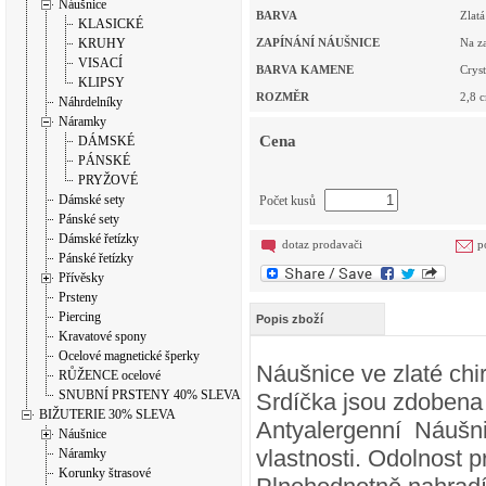
Náušnice
BARVA
Zlatá
KLASICKÉ
KRUHY
ZAPÍNÁNÍ NÁUŠNICE
Na z
VISACÍ
BARVA KAMENE
Cryst
KLIPSY
ROZMĚR
2,8
c
Náhrdelníky
Náramky
Cena
DÁMSKÉ
PÁNSKÉ
PRYŽOVÉ
Dámské sety
Počet kusů
Pánské sety
Dámské řetízky
dotaz prodavači
p
Pánské řetízky
Přívěsky
Prsteny
Piercing
Popis zboží
Kravatové spony
Ocelové magnetické šperky
Náušnice ve zlaté chi
RŮŽENCE ocelové
SNUBNÍ PRSTENY 40% SLEVA
Srdíčka jsou zdoben
BIŽUTERIE 30% SLEVA
Antyalergenní Náušni
Náušnice
vlastnosti. Odolnost p
Náramky
Korunky štrasové