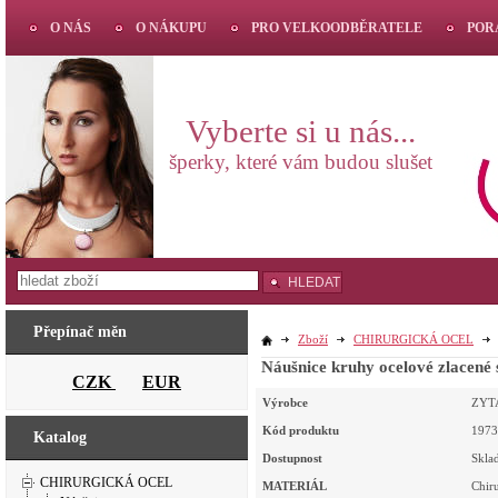
O NÁS
O NÁKUPU
PRO VELKOODBĚRATELE
POR
Vyberte si u nás...
šperky, které vám budou slušet
HLEDAT
Přepínač měn
Zboží
CHIRURGICKÁ OCEL
Náušnice kruhy 
CZK
EUR
Výrobce
ZYT
Kód produktu
1973
Katalog
Dostupnost
Skla
CHIRURGICKÁ OCEL
MATERIÁL
Chir