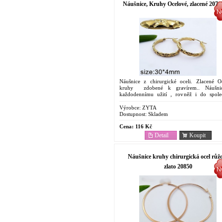
Náušnice, Kruhy Ocelové, zlacené 2076
Náušnice z chirurgické oceli. Zlacené O
kruhy zdobené k gravírem.. Náušni
každodennímu užití , rovněž i do společ
Levný Dárek. . Ocelové Antyaler
Náušnice....
Výrobce:
ZYTA
Dostupnost:
Skladem
Cena:
116 Kč
Detail
Koupit
Náušnice kruhy chirurgická ocel růž
zlato 20850