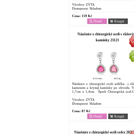
dostupný Šperk . Odolnost proti korozi....
Výrobce:
ZYTA
Dostupnost:
Skladem
Cena:
159 Kč
Detail
Koupit
Náušnice z chirurgické oceli s růžov
kamínky 21121
Náušnice z chirurgické oceli srdíčka s r
kamenem a krystal kamínky po obvodu. Ve
1,7cm x 1,4cm. Šperk Chirurgická ocel.
dostupný. Oblíbený pro svoje vlastn
Odolnost...
Výrobce:
ZYTA
Dostupnost:
Skladem
Cena:
87 Kč
Detail
Koupit
Náušnice z chirurgické oceli srdce 2075