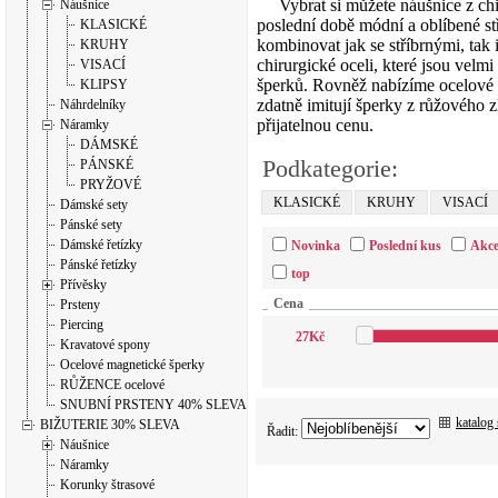
Vybrat si můžete náušnice z chirur
Náušnice
poslední době módní a oblíbené st
KLASICKÉ
kombinovat jak se stříbrnými, tak 
KRUHY
chirurgické oceli, které jsou vel
VISACÍ
šperků. Rovněž nabízíme ocelové 
KLIPSY
zdatně imitují šperky z růžového z
Náhrdelníky
přijatelnou cenu.
Náramky
DÁMSKÉ
Podkategorie:
PÁNSKÉ
PRYŽOVÉ
KLASICKÉ
KRUHY
VISACÍ
Dámské sety
Pánské sety
Dámské řetízky
Novinka
Poslední kus
Akc
Pánské řetízky
top
Přívěsky
Cena
Prsteny
Piercing
27
Kč
Kravatové spony
Ocelové magnetické šperky
RŮŽENCE ocelové
SNUBNÍ PRSTENY 40% SLEVA
katalog
BIŽUTERIE 30% SLEVA
Řadit:
Náušnice
Náramky
Korunky štrasové