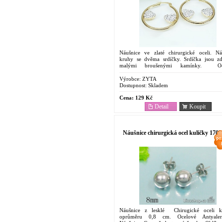
Náušnice ve zlaté chirurgické oceli. Ná
kruhy se dvěma srdíčky. Srdíčka jsou z
malými broušenými kamínky. Oc
Antyalergenní Náušnice. Cenově dostupný š
Oblíbený pro...
Výrobce:
ZYTA
Dostupnost:
Skladem
Cena:
129 Kč
Detail
Koupit
Náušnice chirurgická ocel kuličky 1703
Náušnice z lesklé Chirugické oceli k
oprůměru 0,8 cm. Ocelové Antyaler