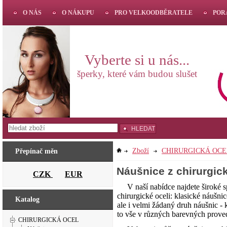
O NÁS
O NÁKUPU
PRO VELKOODBĚRATELE
POR
Vyberte si u nás...
šperky, které vám budou slušet
HLEDAT
Zboží
CHIRURGICKÁ OCE
Přepínač měn
Náušnice z chirurgick
CZK
EUR
V naší nabídce najdete široké s
chirurgické oceli: klasické náušnic
Katalog
ale i velmi žádaný druh náušnic - k
to vše v různých barevných prove
CHIRURGICKÁ OCEL