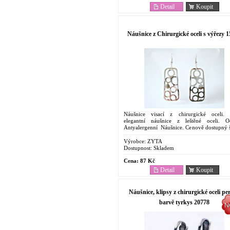
Detail
Koupit
Náušnice z Chirurgické oceli s výřezy 
Náušnice visací z chirurgické oceli.
elegantní náušnice z leštěné oceli. O
Antyalergenní Náušnice. Cenově dostupný š
Oblíbený pro svoje vlastnosti. Odolnost
korozi....
Výrobce:
ZYTA
Dostupnost:
Skladem
Cena:
87 Kč
Detail
Koupit
Náušnice, klipsy z chirurgické oceli per
barvě tyrkys 20778