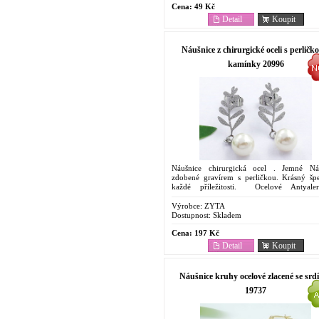
Cena:
49 Kč
Detail
Koupit
Náušnice z chirurgické oceli s perličk
kamínky 20996
Náušnice chirurgická ocel . Jemné Ná
zdobené gravírem s perličkou. Krásný šp
každé příležitosti. Ocelové Antyale
Náušnice. Cenově dostupný šperk . Odolnost
korozi....
Výrobce:
ZYTA
Dostupnost:
Skladem
Cena:
197 Kč
Detail
Koupit
Náušnice kruhy ocelové zlacené se srd
19737