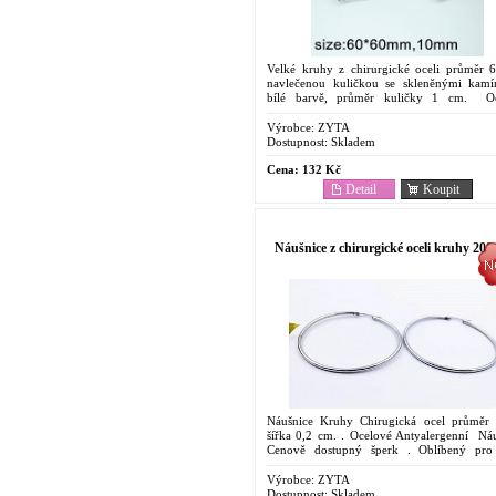
Velké kruhy z chirurgické oceli průměr 
navlečenou kuličkou se skleněnými kam
bílé barvě, průměr kuličky 1 cm. Oc
Antyalergenní Náušnice. Cenově dostupný š
Oblíbený...
Výrobce:
ZYTA
Dostupnost:
Skladem
Cena:
132 Kč
Detail
Koupit
Náušnice z chirurgické oceli kruhy 208
Náušnice Kruhy Chirugická ocel průměr
šířka 0,2 cm. . Ocelové Antyalergenní Náu
Cenově dostupný šperk . Oblíbený pro
vlastnosti. Odolnost proti korozi. Barevná ...
Výrobce:
ZYTA
Dostupnost:
Skladem