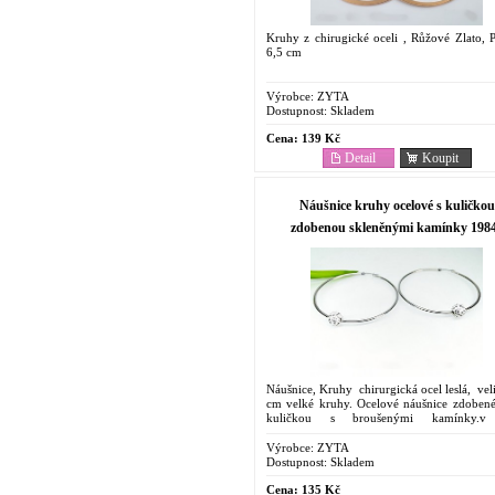
Kruhy z chirugické oceli , Růžové Zlato, 
6,5 cm
Výrobce:
ZYTA
Dostupnost:
Skladem
Cena:
139 Kč
Detail
Koupit
Náušnice kruhy ocelové s kuličkou
zdobenou skleněnými kamínky 198
Náušnice, Kruhy chirurgická ocel leslá, vel
cm velké kruhy. Ocelové náušnice zdobené
kuličkou s broušenými kamínky.v
krystal. Ocelové Antyalergenní Náušnice....
Výrobce:
ZYTA
Dostupnost:
Skladem
Cena:
135 Kč