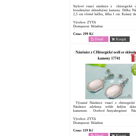
Stylové visací náušnice z chirurgické o
broušenými skleněnými kameny. Délka Ná
2,5 cm včetně háčku, šířka 1 cm. Krásný de
šperk. Ocelové Antyalergenní Náušnice....
Výrobce:
ZYTA
Dostupnost:
Skladem
Cena:
299 Kč
Detail
Koupit
Náušnice z CHirurgické oceli se sklen
kameny 17741
Výrazné Náušnice visací z chirurgické 
Náušnice zdobeny světle šedým skle
kamenem. . Ocelové Antyalergenní Náu
Cenově dostupný šperk . Oblíbený pro
vlastnosti....
Výrobce:
ZYTA
Dostupnost:
Skladem
Cena:
119 Kč
Detail
Koupit