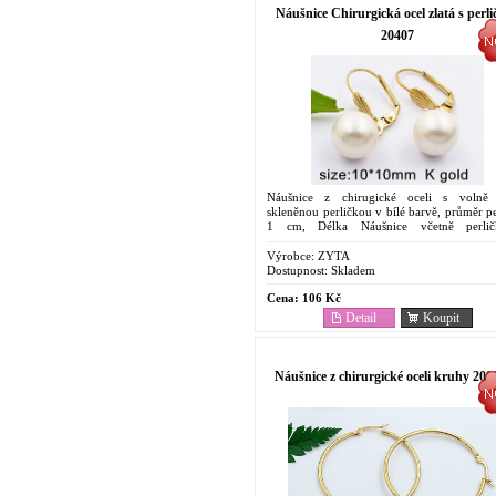
Náušnice Chirurgická ocel zlatá s perl
20407
Náušnice z chirugické oceli s volně 
skleněnou perličkou v bílé barvě, průměr p
1 cm, Délka Náušnice včetně perli
cm. . Ocelové Antyalergenní Náušnice. 
dostupný...
Výrobce:
ZYTA
Dostupnost:
Skladem
Cena:
106 Kč
Detail
Koupit
Náušnice z chirurgické oceli kruhy 209