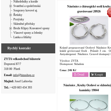
Náhrdelníky a korále
Svatební a společenská
Náušnice z chirurgické oceli kruhy
Soupravy kovové aj.
gravírované 20926
Řetízky
Prstýnky
Skleněné přívěsky
Brože Klipry Kravatové spony
Vlasové spony a čelenky
Lanka a šňůrky
Krásně propracované Ocelové Náušnice K
Rychlý kontakt
lesklé grvírované Oceli . Průměr 3 cm. O
Antyalergenní Náušnice. Cenově dostupný š
Odolnost proti korozi. Barevná ...
ZYTA velkoobchod bižuterie
Výrobce:
ZYTA
Dopravní 87/7
Dostupnost:
Skladem
318 00 Plzeň
Cena:
246 Kč
Detail
Koupit
Email:
info@bizushop.cz
Majitel:
Josef Laštovka
Náušnice , Kruhy Ocelové se skleněn
Tel.:
+420 603 434 393
kamínky 19844