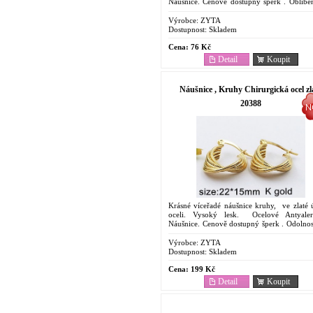
Náušnice. Cenově dostupný šperk . Oblíbe
svoje vlastnosti. Odolnost proti korozi. Barev
Výrobce:
ZYTA
Dostupnost:
Skladem
Cena:
76 Kč
Detail
Koupit
Náušnice , Kruhy Chirurgická ocel zl
20388
Krásné víceřadé náušnice kruhy, ve zlaté 
oceli. Vysoký lesk. Ocelové Antyale
Náušnice. Cenově dostupný šperk . Odolnost
korozi. Barevná stálost. Vyjímečná...
Výrobce:
ZYTA
Dostupnost:
Skladem
Cena:
199 Kč
Detail
Koupit