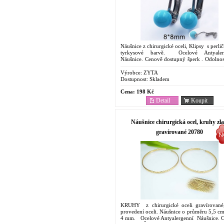
Náušnice z chirurgické oceli, Klipsy s perl
tyrkysové barvě. Ocelové Antyaler
Náušnice. Cenově dostupný šperk . Odolnost
korozi. Barevná stálost....
Výrobce:
ZYTA
Dostupnost:
Skladem
Cena:
198 Kč
Detail
Koupit
Náušnice chirurgická ocel, kruhy zla
gravírované 20780
KRUHY z chirurgické oceli gravírované,
provedení oceli. Náušnice o průměru 5,5 cm
4 mm. Ocelové Antyalergenní Náušnice. 