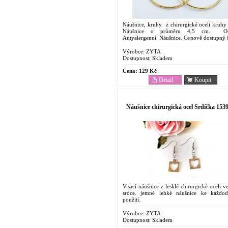
Náušnice, kruhy z chirurgické oceli kruhy 
Náušnice o průměru 4,5 cm. Oc
Antyalergenní Náušnice. Cenově dostupný š
Oblíbený pro svoje vlastnosti. Odolnost...
Výrobce:
ZYTA
Dostupnost:
Skladem
Cena:
129 Kč
Detail
Koupit
Náušnice chirurgická ocel Srdíčka 153
Visací náušnice z lesklé chirurgické oceli v
srdce. jemné lehké náušnice ke každo
použití.
Výrobce:
ZYTA
Dostupnost:
Skladem