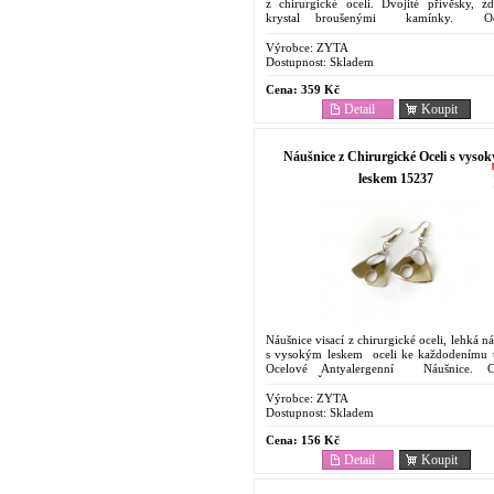
z chirurgické oceli. Dvojité přívěsky, z
krystal broušenými kamínky. Oc
Antyalergenní Náušnice. Cenově dostupný..
Výrobce:
ZYTA
Dostupnost:
Skladem
Cena:
359 Kč
Detail
Koupit
Náušnice z Chirurgické Oceli s vyso
leskem 15237
Náušnice visací z chirurgické oceli, lehká n
s vysokým leskem oceli ke každodenímu 
Ocelové Antyalergenní Náušnice. C
dostupný Šperk . Odolnost proti korozi....
Výrobce:
ZYTA
Dostupnost:
Skladem
Cena:
156 Kč
Detail
Koupit