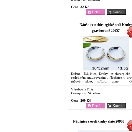
Cena:
82 Kč
Detail
Koupit
Náušnice z chirurgické oceli Kruhy
gravírované 20657
Krásné Náušnice, Kruhy z chirurgické 
ozdobným gravírováním . Náušnice v pro
růžové zlato, stříbro, zlato. Oc
Antyalergenní Náušnice. Cenově dostupný
....
Výrobce:
ZYTA
Dostupnost:
Skladem
Cena:
269 Kč
Detail
Koupit
Náušnice z oceli kruhy zlaté 20903