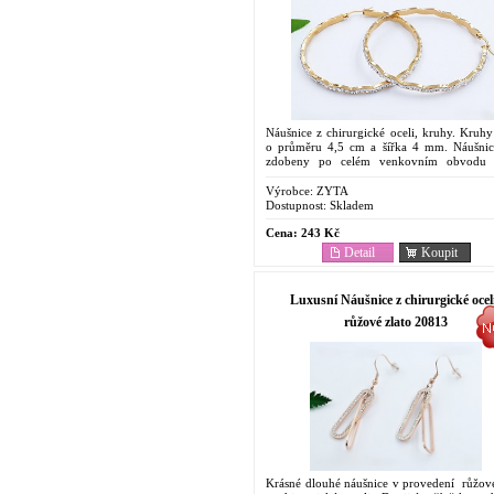
Náušnice z chirurgické oceli, kruhy. Kruhy
o průměru 4,5 cm a šířka 4 mm. Náušnic
zdobeny po celém venkovním obvodu 
skleněnými kamínky v bílé barvě.
Výrobce:
ZYTA
Dostupnost:
Skladem
Cena:
243 Kč
Detail
Koupit
Luxusní Náušnice z chirurgické oceli
růžové zlato 20813
Krásné dlouhé náušnice v provedení růžové