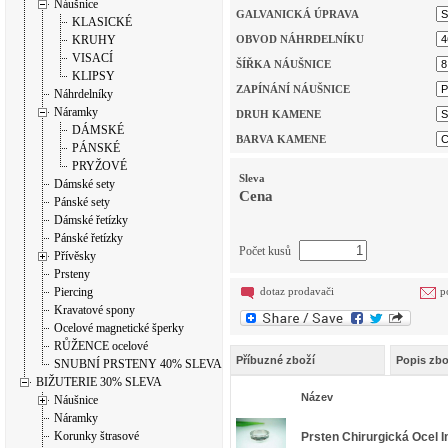
Náušnice
GALVANICKÁ ÚPRAVA
KLASICKÉ
KRUHY
OBVOD NÁHRDELNÍKU
VISACÍ
ŠÍŘKA NÁUŠNICE
KLIPSY
ZAPÍNÁNÍ NÁUŠNICE
Náhrdelníky
Náramky
DRUH KAMENE
DÁMSKÉ
BARVA KAMENE
PÁNSKÉ
PRYŽOVÉ
Sleva
Dámské sety
Cena
Pánské sety
Dámské řetízky
Pánské řetízky
Počet kusů
Přívěsky
Prsteny
Piercing
dotaz prodavači
p
Kravatové spony
Ocelové magnetické šperky
RŮŽENCE ocelové
Příbuzné zboží
Popis zbo
SNUBNÍ PRSTENY 40% SLEVA
BIŽUTERIE 30% SLEVA
Název
Náušnice
Náramky
Korunky štrasové
Prsten Chirurgická Ocel 