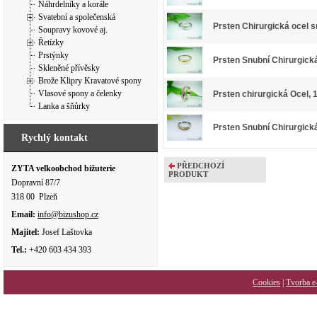
Náhrdelníky a korále
Svatební a společenská
Prsten Chirurgická ocel s
Soupravy kovové aj.
Řetízky
Prstýnky
Prsten Snubní Chirurgick
Skleněné přívěsky
Brože Klipry Kravatové spony
Vlasové spony a čelenky
Prsten chirurgická Ocel,
Lanka a šňůrky
Prsten Snubní Chirurgic
Rychlý kontakt
PŘEDCHOZÍ
ZYTA velkoobchod bižuterie
PRODUKT
Dopravní 87/7
318 00 Plzeň
Email:
info@bizushop.cz
Majitel:
Josef Laštovka
Tel.:
+420 603 434 393
Cookies
|
Tvorba e