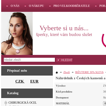
O NÁS
O NÁKUPU
PRO VELKOODBĚRATELE
POR
Vyberte si u nás...
šperky, které vám budou slušet
HLEDAT
Přepínač měn
Zboží
BIŽUTERIE 30% SLEVA
Náhrdelník z Českých kamenů a p
CZK
EUR
Výrobce
Z
Kód produktu
3
Katalog
Dostupnost
Sk
CHIRURGICKÁ OCEL
MATERIÁL