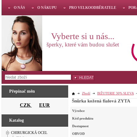
O NÁS
O NÁKUPU
PRO VELKOODBĚRATELE
POR
Vyberte si u nás...
šperky, které vám budou slušet
HLEDAT
Přepínač měn
Zboží
BIŽUTERIE 30% SLEVA
Šnůrka kožená fialová ZYTA
CZK
EUR
Výrobce
Kód produktu
Katalog
Dostupnost
CHIRURGICKÁ OCEL
OBVOD