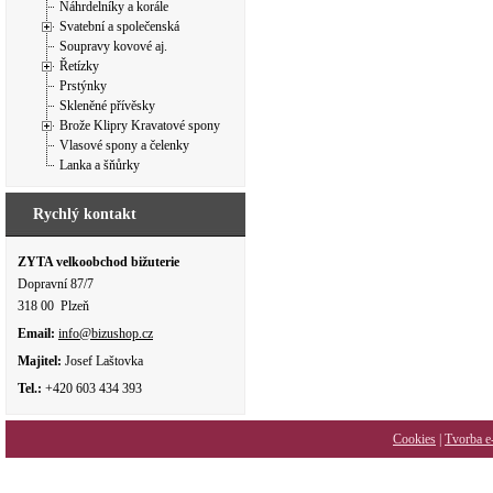
Náhrdelníky a korále
Svatební a společenská
Soupravy kovové aj.
Řetízky
Prstýnky
Skleněné přívěsky
Brože Klipry Kravatové spony
Vlasové spony a čelenky
Lanka a šňůrky
Rychlý kontakt
ZYTA velkoobchod bižuterie
Dopravní 87/7
318 00 Plzeň
Email:
info@bizushop.cz
Majitel:
Josef Laštovka
Tel.:
+420 603 434 393
Cookies
|
Tvorba e